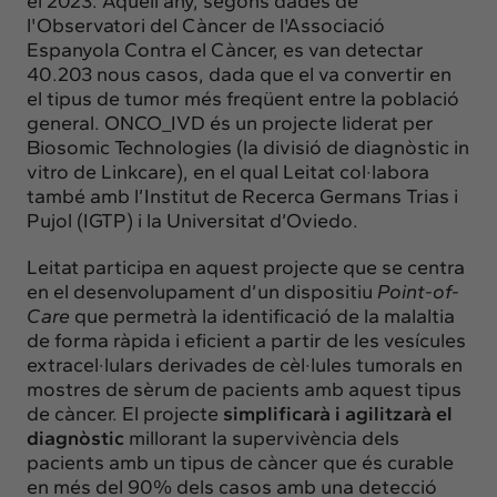
el 2023. Aquell any, segons dades de
l'Observatori del Càncer de l'Associació
Espanyola Contra el Càncer, es van detectar
40.203 nous casos, dada que el va convertir en
el tipus de tumor més freqüent entre la població
general. ONCO_IVD és un projecte liderat per
Biosomic Technologies
(la divisió de diagnòstic in
vitro de Linkcare), en el qual Leitat col·labora
també amb l’
Institut de Recerca Germans Trias i
Pujol
(IGTP) i la
Universitat d’Oviedo
.
Leitat participa en aquest projecte que se centra
en el desenvolupament d’un dispositiu
Point-of-
Care
que permetrà la identificació de la malaltia
de forma ràpida i eficient a partir de les vesícules
extracel·lulars derivades de cèl·lules tumorals en
mostres de sèrum de pacients amb aquest tipus
de càncer. El projecte
simplificarà i agilitzarà el
diagnòstic
millorant la supervivència dels
pacients amb un tipus de càncer que és curable
en més del 90% dels casos amb una detecció