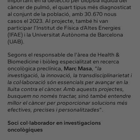
important en la detecció per biòpsia líquida del
càncer de pulmó, el quart tipus més diagnosticat
al conjunt de la població, amb 30.670 nous
casos el 2023. Al projecte, també hi van
participar l’
Institut de Física d’Altes Energies
(IFAE) i la
Universitat Autònoma de Barcelona
(UAB).
Segons el responsable de l'àrea de Health &
Biomedicine i biòleg especialitzat en recerca
oncològica preclínica,
Marc Masa
, “
la
investigació, la innovació, la transdisciplinarietat i
la col·laboració són essencials per avançar en la
lluita contra el càncer. Amb aquests projectes,
busquem no només tractar, sinó també entendre
millor el càncer per proporcionar solucions més
efectives, precises i personalitzades
”.
Soci col·laborador en investigacions
oncològiques