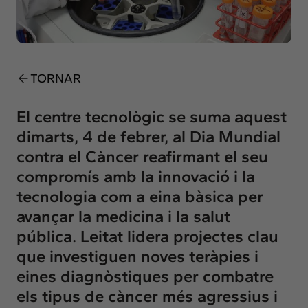
Insights
Actualitat
Intercanvi
Contacte
TORNAR
info@intermedia.cat
+34 934 157 662
El centre tecnològic se suma aquest
dimarts, 4 de febrer, al Dia Mundial
contra el Càncer reafirmant el seu
compromís amb la innovació i la
tecnologia com a eina bàsica per
avançar la medicina i la salut
pública. Leitat lidera projectes clau
que investiguen noves teràpies i
eines diagnòstiques per combatre
els tipus de càncer més agressius i