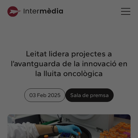
Ca
Intermèdia
Sobre nosaltres
Leitat lidera projectes a
Interconnexió
l’avantguarda de la innovació en
Els nostres serveis
la lluita oncològica
Interacció
Projectes
03 Feb 2025
Sala de premsa
Intermèdia
Confidencial
Interrelació
Clients