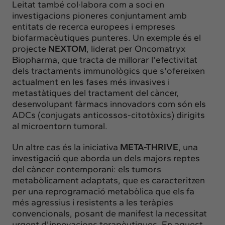
Leitat també col·labora com a soci en
investigacions pioneres conjuntament amb
entitats de recerca europees i empreses
biofarmacèutiques punteres. Un exemple és el
projecte
NEXTOM
, liderat per
Oncomatryx
Biopharma
, que tracta de millorar l'efectivitat
dels tractaments immunològics que s'ofereixen
actualment en les fases més invasives i
metastàtiques del tractament del càncer,
desenvolupant fàrmacs innovadors com són els
ADCs (conjugats anticossos-citotòxics) dirigits
al microentorn tumoral.
Un altre cas és la iniciativa
META-THRIVE
, una
investigació que aborda un dels majors reptes
del càncer contemporani: els tumors
metabòlicament adaptats, que es caracteritzen
per una reprogramació metabòlica que els fa
més agressius i resistents a les teràpies
convencionals, posant de manifest la necessitat
urgent d’innovacions terapèutiques. En aquest