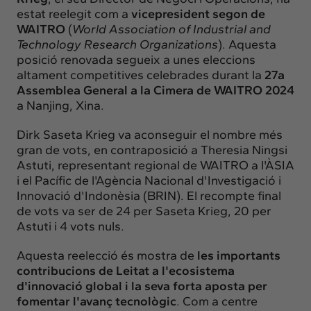
estat reelegit com a
vicepresident segon de
WAITRO
(
World Association of Industrial and
Technology Research Organizations
). Aquesta
posició renovada segueix a unes eleccions
altament competitives celebrades durant la
27a
Assemblea General a la Cimera de WAITRO 2024
a Nanjing, Xina.
Dirk Saseta Krieg va aconseguir el nombre més
gran de vots, en contraposició a Theresia Ningsi
Astuti, representant regional de WAITRO a l'ÀSIA
i el Pacífic de l'Agència Nacional d'Investigació i
Innovació d'Indonèsia (BRIN). El recompte final
de vots va ser de 24 per Saseta Krieg, 20 per
Astuti i 4 vots nuls.
Aquesta reelecció és mostra de
les importants
contribucions de Leitat a l'ecosistema
d'innovació global i la seva forta aposta per
fomentar l'avanç tecnològic
. Com a centre