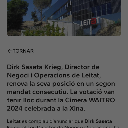
Insights
Actualitat
Intercanvi
Contacte
info@intermedia.cat
+34 934 157 662
TORNAR
Dirk Saseta Krieg, Director de
Negoci i Operacions de Leitat,
renova la seva posició en un segon
mandat consecutiu. La votació van
tenir lloc durant la Cimera WAITRO
2024 celebrada a la Xina.
Leitat
es complau d’anunciar que
Dirk Saseta
Krieg
, el seu Director de Negoci i Operacions, ha