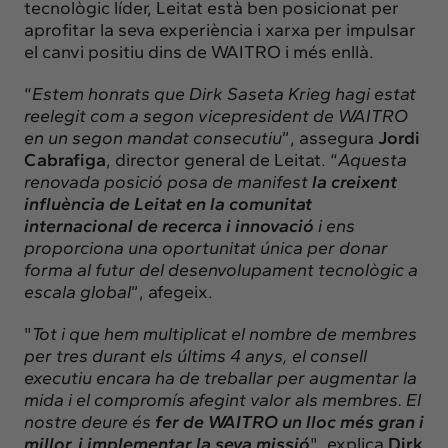
tecnològic líder, Leitat està ben posicionat per
aprofitar la seva experiència i xarxa per impulsar
el canvi positiu dins de WAITRO i més enllà.
“
Estem honrats que Dirk Saseta Krieg hagi estat
reelegit com a segon vicepresident de WAITRO
en un segon mandat consecutiu
”, assegura
Jordi
Cabrafiga
, director general de Leitat. “
Aquesta
renovada posició posa de manifest
la creixent
influència de Leitat en la comunitat
internacional de recerca i innovació
i ens
proporciona una oportunitat única per donar
forma al futur del desenvolupament tecnològic a
escala global
”, afegeix.
"
Tot i que hem multiplicat el nombre de membres
per tres durant els últims 4 anys, el consell
executiu encara ha de treballar per augmentar la
mida i el compromís afegint valor als membres. El
nostre deure és
fer de WAITRO un lloc més gran i
millor, i implementar la seva missió
", explica
Dirk