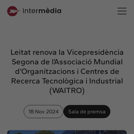
Ca
Intermèdia
Sobre nosaltres
Leitat renova la Vicepresidència
Interconnexió
Segona de l’Associació Mundial
Els nostres serveis
d’Organitzacions i Centres de
Interacció
Recerca Tecnològica i Industrial
Projectes
(WAITRO)
Intermèdia
Confidencial
18 Nov 2024
Sala de premsa
Interrelació
Clients