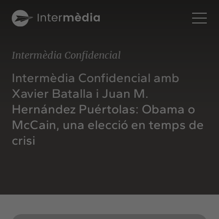
En
Intermèdia Confidencial
Intermèdia
Intermèdia Confidencial amb
About us
Xavier Batalla i Juan M.
Interconnection
Hernández Puértolas: Obama o
Our services
McCain, una elecció en temps de
Interaction
crisi
Projects
Intermèdia
Confidencial
Interrelation
Clients