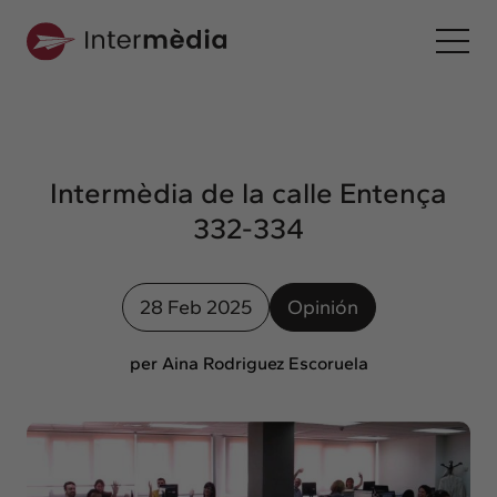
Es
Intermèdia
Sobre nosotros
Intermèdia de la calle Entença
Interconexión
332-334
Nuestros servicios
Interacción
28 Feb 2025
Opinión
Proyectos
Intermèdia
per Aina Rodriguez Escoruela
Confidencial
Interrelación
Clientes