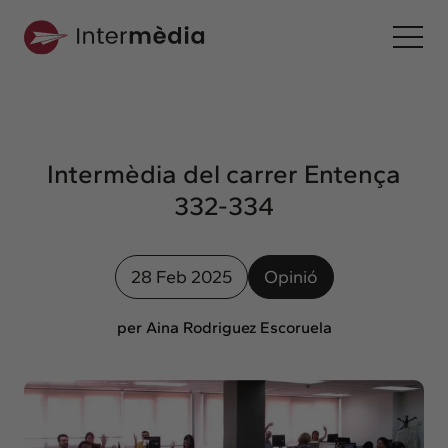
Ca
Intermèdia
Sobre nosaltres
Intermèdia del carrer Entença
Interconnexió
332-334
Els nostres serveis
Interacció
28 Feb 2025
Opinió
Projectes
Intermèdia
per Aina Rodriguez Escoruela
Confidencial
Interrelació
Clients