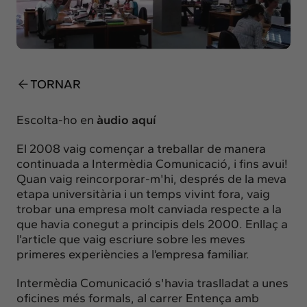
Insights
Actualitat
Intercanvi
Contacte
TORNAR
info@intermedia.cat
+34 934 157 662
Escolta-ho en
àudio aquí
El 2008 vaig començar a treballar de manera
continuada a Intermèdia Comunicació, i fins avui!
Quan vaig reincorporar-m'hi, després de la meva
etapa universitària i un temps vivint fora, vaig
trobar una empresa molt canviada respecte a la
que havia conegut a principis dels 2000.
Enllaç a
l’article que vaig escriure sobre les meves
primeres experiències a l’empresa familiar.
Intermèdia Comunicació s'havia traslladat a unes
oficines més formals, al carrer Entença amb