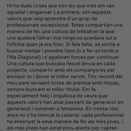
Hi ha dues coses que són les que més em van
agradar i enganxar. La primera, són aquests
valors que vaig aprendre d’un grup de
professionals excepcional. Totes compartien una
manera de fer, una cultura de treball en la que
una ajudava l’altra i mai ningú es quedava sol a
l’oficina quan ja era fosc. Si feia falta, se sortia a
buscar menjar i prendre l’aire (o a fer un tomb a
l’Illa Diagonal) i s'agafaven forces per continuar.
Una cultura que buscava l’excel·lència en cada
projecte, compartir amb els companys/es per
enriquir-lo i donar el millor servei. Tinc record del
meu pare revisant notes de premsa amb l’equip,
sempre buscant el millor titular. Em fa
especialment feliç i orgullosa de veure que
aquests valors han anat passant de generació en
generació i romanen a l’empresa. En trenta-cinc
anys no s’ha trencat la cadena: cada professional
ha ensenyat la seva manera de fer als més joves, i
els més joves han estat prou atents per captar-