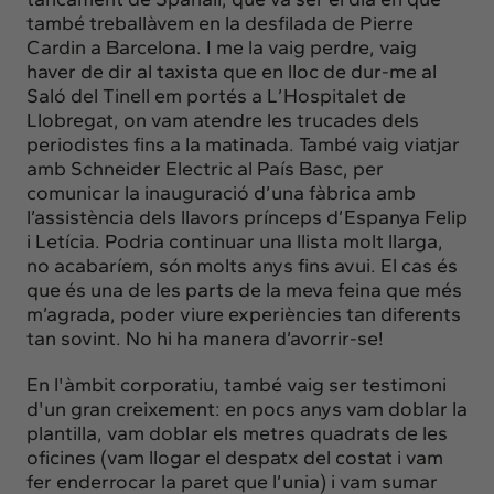
també treballàvem en la desfilada de Pierre
Cardin a Barcelona. I me la vaig perdre, vaig
haver de dir al taxista que en lloc de dur-me al
Saló del Tinell em portés a L’Hospitalet de
Llobregat, on vam atendre les trucades dels
periodistes fins a la matinada. També vaig viatjar
amb Schneider Electric al País Basc, per
comunicar la inauguració d’una fàbrica amb
l’assistència dels llavors prínceps d’Espanya Felip
i Letícia. Podria continuar una llista molt llarga,
no acabaríem, són molts anys fins avui. El cas és
que és una de les parts de la meva feina que més
m’agrada, poder viure experiències tan diferents
tan sovint. No hi ha manera d’avorrir-se!
En l'àmbit corporatiu, també vaig ser testimoni
d'un gran creixement: en pocs anys vam doblar la
plantilla, vam doblar els metres quadrats de les
oficines (vam llogar el despatx del costat i vam
fer enderrocar la paret que l’unia) i vam sumar