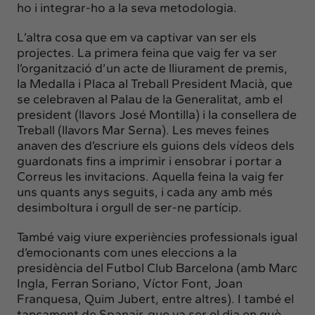
ho i integrar-ho a la seva metodologia.
L’altra cosa que em va captivar van ser els
projectes. La primera feina que vaig fer va ser
l’organització d’un acte de lliurament de premis,
la Medalla i Placa al Treball President Macià, que
se celebraven al Palau de la Generalitat, amb el
president (llavors José Montilla) i la consellera de
Treball (llavors Mar Serna). Les meves feines
anaven des d’escriure els guions dels vídeos dels
guardonats fins a imprimir i ensobrar i portar a
Correus les invitacions. Aquella feina la vaig fer
uns quants anys seguits, i cada any amb més
desimboltura i orgull de ser-ne partícip.
També vaig viure experiències professionals igual
d’emocionants com unes eleccions a la
presidència del Futbol Club Barcelona (amb Marc
Ingla, Ferran Soriano, Víctor Font, Joan
Franquesa, Quim Jubert, entre altres). I també el
tancament de Spanair, que va ser el dia en què