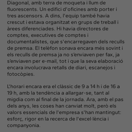
Diagonal, amb terra de moqueta i llum de
fluorescents. Un edifici d'oficines amb porter i
tres ascensors. A dins, l'equip també havia
crescut i estava organitzat en grups de treball i
àrees diferenciades. Hi havia directores de
comptes, executives de comptes i
documentalistes, que s'encarregaven dels reculls
de premsa. El telèfon sonava encara més sovint i
els reculls de premsa ja no s’enviaven per fax, ja
s’enviaven per e-mail, tot i que la seva elaboració
encara involucrava retalls de diari, escanejos i
fotocòpies.
L'horari encara era el clàssic de 9 a 14 h i de 16 a
19 h, amb la tendència a allargar-se, tant al
migdia com al final de la jornada. Ara, amb el pas
dels anys, les coses han canviat molt, però els
valors essencials de l'empresa s'han mantingut:
esforç, rigor en la recerca de l'excel·lència i
companyonia.