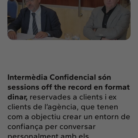
Insights
Actualitat
Intercanvi
Contacte
info@intermedia.cat
+34 934 157 662
Intermèdia Confidencial són
sessions off the record en format
dinar,
reservades a clients i ex
clients de l’agència, que tenen
com a objectiu crear un entorn de
confiança per conversar
personalment amb els