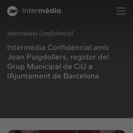
Ca
Intermèdia Confidencial
Intermèdia
Intermèdia Confidencial amb
Sobre nosaltres
Joan Puigdollers, regidor del
Interconnexió
Grup Municipal de CiU a
Els nostres serveis
l’Ajuntament de Barcelona
Interacció
Projectes
Intermèdia
Confidencial
Interrelació
Clients