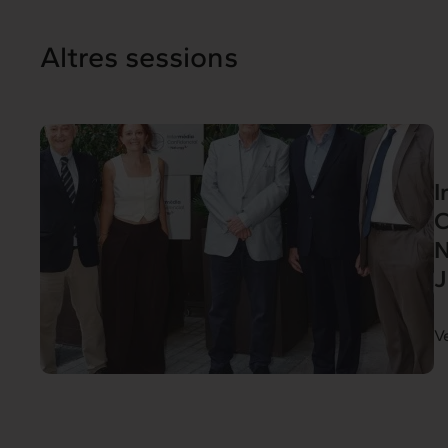
Altres sessions
I
C
N
J
V