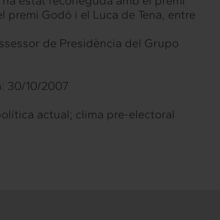
a ha estat reconeguda amb el premi
Confidencial
l premi Godó i el Luca de Tena, entre
 assessor de Presidència del Grupo
a: 30/10/2007
olítica actual; clima pre-electoral