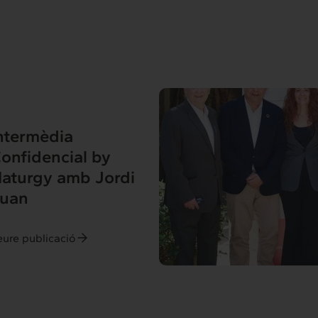
ntermèdia
onfidencial by
aturgy amb Jordi
uan
eure publicació