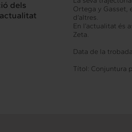
La seva trajectòri
ió dels
es serveis
Projectes
Ortega y Gasset, e
’actualitat
d’altres.
En l’actualitat és
Zeta.
hts
Intercanvi
t
Contacte
Data de la trobad
Títol: Conjuntura p