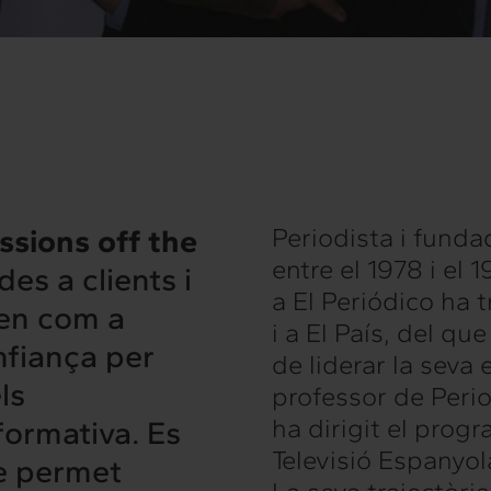
ssions off the
Periodista i fundad
entre el 1978 i el 
es a clients i
a El Periódico ha 
nen com a
i a El País, del que
nfiança per
de liderar la seva
ls
professor de Perio
ha dirigit el progr
formativa. Es
Televisió Espanyol
ue permet
rconnexió
Interacció