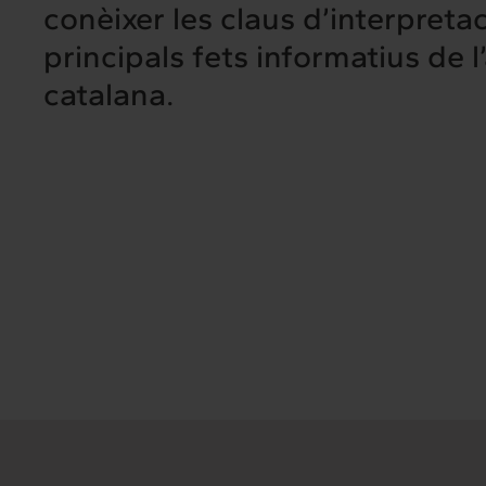
conèixer les claus d’interpretac
Sobre nosaltres
Els nostr
principals fets informatius de l
catalana.
Interrelació
Insig
Clients
Actualita