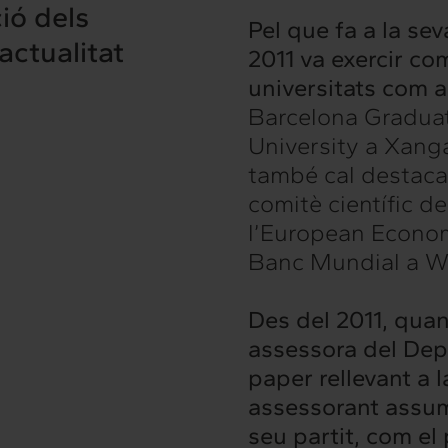
ió dels
Pel que fa a la se
’actualitat
2011 va exercir co
universitats com a
Barcelona Graduat
University a Xang
també cal destaca
comitè científic 
l’European Econom
Banc Mundial a W
Des del 2011, quan
assessora del Dep
paper rellevant a l
assessorant assum
seu partit, com el 