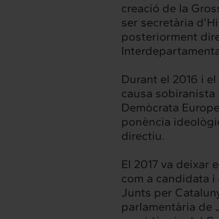
creació de la Gros
ser secretària d’
posteriorment dir
Interdepartamenta
Durant el 2016 i el
causa sobiranista 
Demòcrata Europeu 
ponència ideològic
directiu.
El 2017 va deixar 
rconnexió
Interacció
com a candidata i 
es serveis
Projectes
Junts per Catalun
parlamentària de J