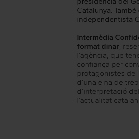
presidència del Go
Catalunya
.
També e
hts
Intercanvi
independentista C
t
Contacte
Intermèdia Confid
format dinar
, rese
l’agència, que ten
confiança per con
protagonistes de l’
d’una eina de treb
d’interpretació de
l’actualitat catala