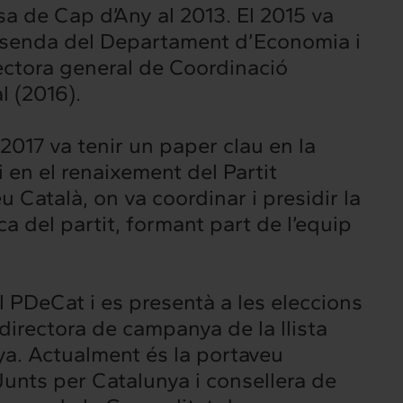
sa de Cap d’Any al 2013. El 2015 va
Hisenda del Departament d’Economia i
ectora general de Coordinació
l (2016).
 2017 va tenir un paper clau en la
i en el renaixement del Partit
Català, on va coordinar i presidir la
a del partit, formant part de l’equip
el PDeCat i es presentà a les eleccions
Intermèdia
directora de campanya de la llista
Confidencial
ya. Actualment és la portaveu
unts per Catalunya i consellera de