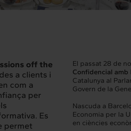
ssions off the
El passat 28 de no
Confidencial amb 
es a clients i
Catalunya al Parla
nen com a
Govern de la Gener
nfiança per
ls
Nascuda a Barcelon
Economia per la U
formativa. Es
en ciències econòm
ue permet