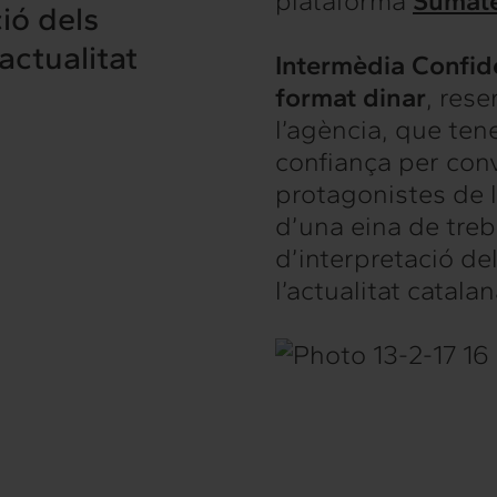
plataforma
Súmat
ió dels
rconnexió
Interacció
’actualitat
Intermèdia Confid
es serveis
Projectes
format dinar
, rese
l’agència, que ten
confiança per con
hts
Intercanvi
protagonistes de l’
d’una eina de treb
t
Contacte
d’interpretació de
l’actualitat catalan