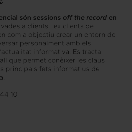
e
.
Intermèdia
encial són sessions
off the record
en
Confidencial
rvades a clients i ex clients de
en com a objectiu crear un entorn de
versar personalment amb els
actualitat informativa. Es tracta
all que permet conèixer les claus
ls principals fets informatius de
a.