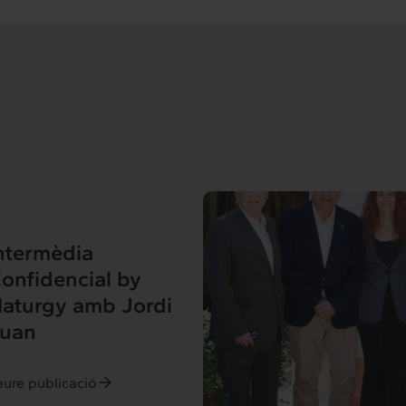
ntermèdia
onfidencial by
aturgy amb Jordi
uan
eure publicació