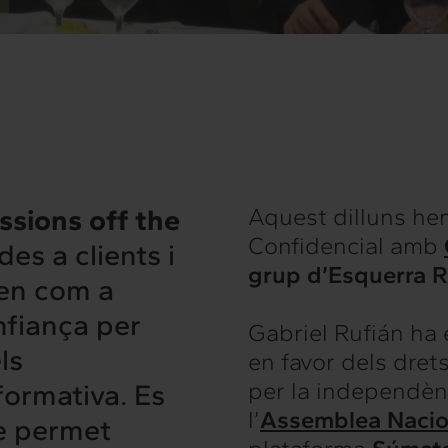
ssions off the
Aquest dilluns he
Confidencial amb
es a clients i
grup d’Esquerra R
nen com a
nfiança per
Gabriel Rufián ha
ls
en favor dels drets
per la independèn
formativa. Es
l’
Assemblea Nacio
ue permet