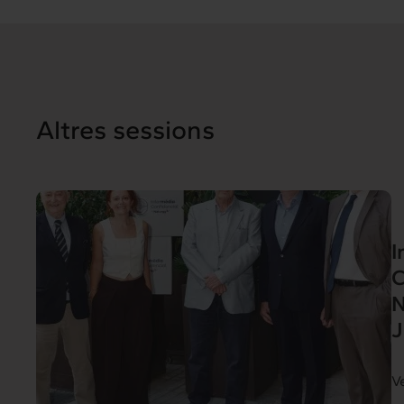
Altres sessions
I
C
N
J
V