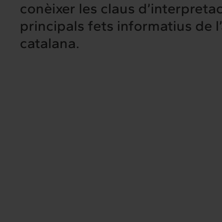
conèixer les claus d’interpretac
Intermèdia
Inte
principals fets informatius de l
Sobre nosaltres
Els nostr
catalana.
Interrelació
Insig
Clients
Actualita