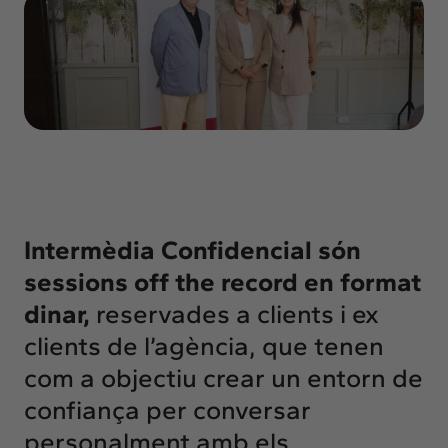
Insights
Actualitat
Intercanvi
Contacte
info@intermedia.cat
+34 934 157 662
Intermèdia Confidencial són
sessions off the record en format
dinar,
reservades a clients i ex
clients de l’agència, que tenen
com a objectiu crear un entorn de
confiança per conversar
personalment amb els