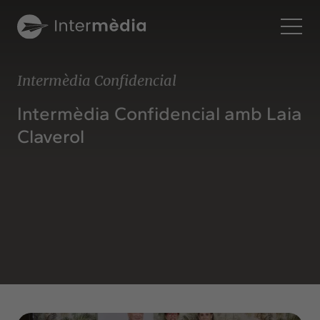
Ca
Intermèdia Confidencial
Intermèdia
Intermèdia Confidencial amb Laia
Sobre nosaltres
Claverol
Interconnexió
Els nostres serveis
Interacció
Projectes
Intermèdia
Confidencial
Interrelació
Clients