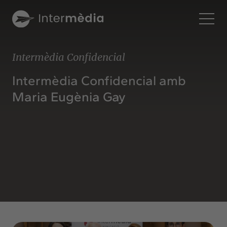
Ca
Intermèdia Confidencial
Intermèdia
Intermèdia Confidencial amb
Sobre nosaltres
Maria Eugènia Gay
Interconnexió
Els nostres serveis
Interacció
Projectes
Intermèdia
Confidencial
Interrelació
Clients