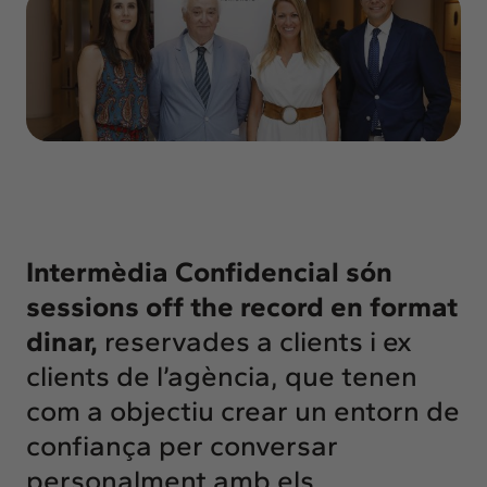
Insights
Actualitat
Intercanvi
Contacte
info@intermedia.cat
+34 934 157 662
Intermèdia Confidencial són
sessions off the record en format
dinar,
reservades a clients i ex
clients de l’agència, que tenen
com a objectiu crear un entorn de
confiança per conversar
personalment amb els