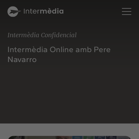
Ca
Intermèdia Confidencial
Intermèdia
Intermèdia Online amb Pere
Sobre nosaltres
Navarro
Interconnexió
Els nostres serveis
Interacció
Projectes
Intermèdia
Confidencial
Interrelació
Clients