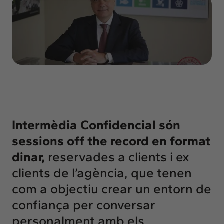
Insights
Actualitat
Intercanvi
Contacte
info@intermedia.cat
+34 934 157 662
Intermèdia Confidencial són
sessions off the record en format
dinar,
reservades a clients i ex
clients de l’agència, que tenen
com a objectiu crear un entorn de
confiança per conversar
personalment amb els