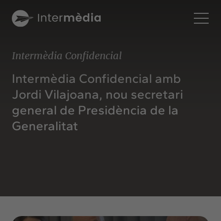
Ca
Intermèdia Confidencial
Intermèdia
Intermèdia Confidencial amb
Sobre nosaltres
Jordi Vilajoana, nou secretari
Interconnexió
general de Presidència de la
Els nostres serveis
Generalitat
Interacció
Projectes
Intermèdia
Confidencial
Interrelació
Clients