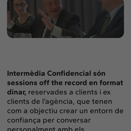
Insights
Actualitat
Intercanvi
Contacte
info@intermedia.cat
+34 934 157 662
Intermèdia Confidencial són
sessions off the record en format
dinar,
reservades a clients i ex
clients de l’agència, que tenen
com a objectiu crear un entorn de
confiança per conversar
personalment amb els