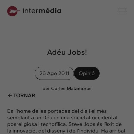
Ca
Intermèdia
Sobre nosaltres
Adéu Jobs!
Interconnexió
Els nostres serveis
26 Ago 2011
Opinió
Interacció
Projectes
per Carles Matamoros
TORNAR
Intermèdia
Confidencial
És l’home de les portades del dia i el més
Interrelació
semblant a un Déu en una societat occidental
posreligiosa i tecnofílica. Steve Jobs és l’èxit de
Clients
la innovació, del disseny i de l’individu. Ha arribat