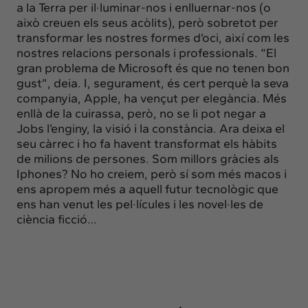
Insights
a la Terra per il·luminar-nos i enlluernar-nos (o
Actualitat
això creuen els seus acòlits), però sobretot per
transformar les nostres formes d’oci, així com les
Intercanvi
nostres relacions personals i professionals. “El
Contacte
gran problema de Microsoft és que no tenen bon
gust”, deia. I, segurament, és cert perquè la seva
companyia, Apple, ha vençut per elegància. Més
info@intermedia.cat
+34 934 157 662
enllà de la cuirassa, però, no se li pot negar a
Jobs l’enginy, la visió i la constància. Ara deixa el
seu càrrec i ho fa havent transformat els hàbits
de milions de persones. Som millors gràcies als
Iphones? No ho creiem, però sí som més macos i
ens apropem més a aquell futur tecnològic que
ens han venut les pel·lícules i les novel·les de
ciència ficció…