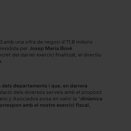
023 amb una xifra de negoci d’11,8 milions
presidida per
Josep Maria Bové
 del darrer exercici finalitzat, el directiu
Intermèdia
ia.
Confidencial
 dels departaments i que, en darrera
iculació dels diversos serveis amb el propòsit
tero y Asociados posa en valor la “
dinàmica
correspon amb el nostre exercici fiscal,