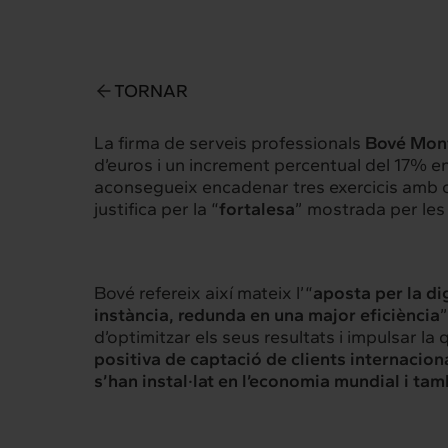
TORNAR
La firma de serveis professionals
Bové Mon
d’euros i un increment percentual del 17% e
aconsegueix encadenar tres exercicis amb cre
Intermèdia
Inte
justifica per la “
fortalesa
” mostrada per les 
Sobre nosaltres
Els nostr
Bové refereix així mateix l’“
aposta per la di
instància, redunda en una major eficiència
”
d’optimitzar els seus resultats i impulsar la
Interrelació
Insig
positiva de captació de clients internaciona
s’han instal·lat en l’economia mundial i tam
Clients
Actualita