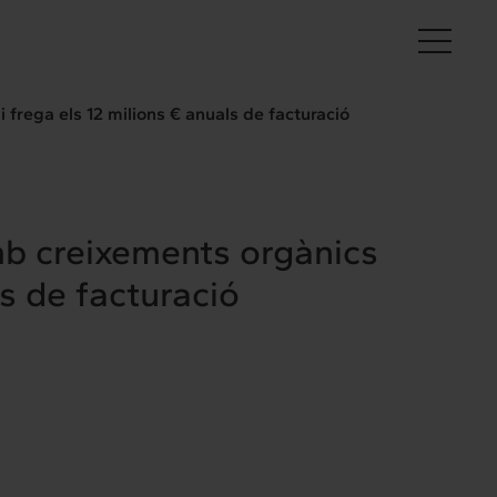
Ca
frega els 12 milions € anuals de facturació
mb creixements orgànics
ls de facturació