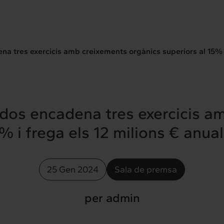
 tres exercicis amb creixements orgànics superiors al 15% i 
os encadena tres exercicis a
% i frega els 12 milions € anua
25 Gen 2024
Sala de premsa
per admin