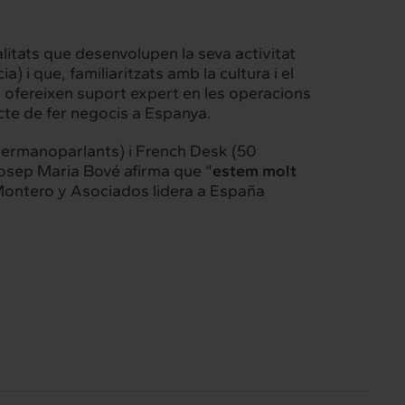
itats que desenvolupen la seva activitat
) i que, familiaritzats amb la cultura i el
, ofereixen suport expert en les operacions
ecte de fer negocis a Espanya.
germanoparlants) i French Desk (50
 Josep Maria Bové afirma que “
estem molt
Montero y Asociados lidera a España