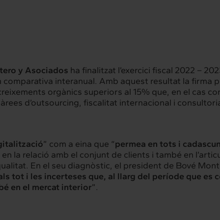
tero y Asociados
ha finalitzat l’exercici fiscal 2022 – 2
n comparativa interanual. Amb aquest resultat la firma 
ixements orgànics superiors al 15% que, en el cas concret
rconnexió
Interacció
àrees d’outsourcing, fiscalitat internacional i consultor
es serveis
Projectes
gitalització
” com a eina que “
permea en tots i cadascun
 en la relació amb el conjunt de clients i també en l’art
 qualitat. En el seu diagnòstic, el president de Bové Mon
hts
Intercanvi
ls tot i les incerteses que, al llarg del període que es 
bé en el mercat interior
”.
t
Contacte