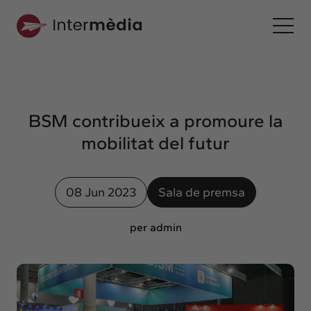
Ca
Intermèdia
Sobre nosaltres
BSM contribueix a promoure la
Interconnexió
mobilitat del futur
Els nostres serveis
Interacció
08 Jun 2023
Sala de premsa
Projectes
Intermèdia
per admin
Confidencial
Interrelació
Clients