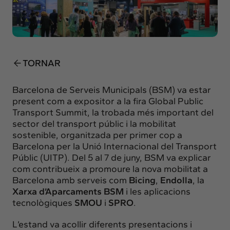
Insights
Actualitat
Intercanvi
Contacte
TORNAR
info@intermedia.cat
+34 934 157 662
Barcelona de Serveis Municipals (BSM) va estar
present com a expositor a la fira Global Public
Transport Summit, la trobada més important del
sector del transport públic i la mobilitat
sostenible, organitzada per primer cop a
Barcelona per la Unió Internacional del Transport
Públic (UITP). Del 5 al 7 de juny, BSM va explicar
com contribueix a promoure la nova mobilitat a
Barcelona amb serveis com
Bicing
,
Endolla
, la
Xarxa d’Aparcaments BSM
i les aplicacions
tecnològiques
SMOU
i
SPRO
.
L’estand va acollir diferents presentacions i