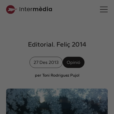
Ca
Intermèdia
Sobre nosaltres
Editorial. Feliç 2014
Interconnexió
Els nostres serveis
27 Des 2013
Opinió
Interacció
Projectes
per Toni Rodriguez Pujol
Intermèdia
Confidencial
Interrelació
Clients