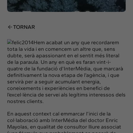
Insights
Actualitat
Intercanvi
TORNAR
Contacte
Hem acabat un any que recordarem
info@intermedia.cat
+34 934 157 662
tota la vida i en comencem un altre que, sens
dubte, serà apassionant en el sentit més literal
de la paraula. Un any en què es faran vint-i-
quatre de la fundació d’InterMèdia, que marcarà
definitivament la nova etapa de l’agència, i que
servirà per a seguir acumulant energia,
coneixements i experiències en benefici de
l’excel·lència de servei als legítims interessos dels
nostres clients.
En aquest context cal emmarcar l’inici de la
col·laboració amb InterMédia del doctor Enric
Mayolas, en qualitat de consultor lliure associat