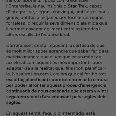
ser col·laboratiu. I posa com a exemple
l’
Enterprise
, la nau insígnia d’
Star Trek
, capaç
d’integrar-se, segons convingui, amb altres naus
grans, petites o mitjanes per formar una súper
fortalesa, o reduir la seva dimensió ala mida que
li permet navegar àgilment entre asteroides i
altres esculls de l’espai sideral.
Darrerament s’està imposant la certesa de que
és molt millor saber aprendre que saber fer, de la
mateixa manera que diuen que en un món tan
accelerat com aquest és més important saber
adaptar-se a la realitat que, fins i tot, planificar-
la. Nosaltres en canvi, creiem que cal fer-ho tot:
escoltar, planificar i sobretot entrenar la cintura
per poder afrontar aquest procés d’emergència
continuada de nous escenaris que estem vivint i
seguirem vivint d’ara endavant pels segles dels
segles.
En aquest sentit, l’equip d’Intermèdia està