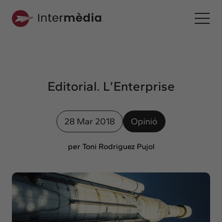
Ca
Intermèdia
Sobre nosaltres
Editorial. L’Enterprise
Interconnexió
Els nostres serveis
28 Mar 2018
Opinió
Interacció
Projectes
per Toni Rodriguez Pujol
Intermèdia
Confidencial
Interrelació
Clients