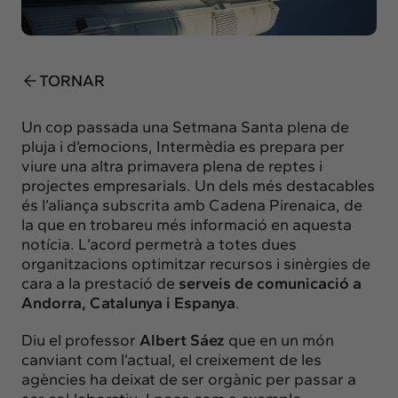
Insights
Actualitat
Intercanvi
TORNAR
Contacte
Un cop passada una Setmana Santa plena de
info@intermedia.cat
+34 934 157 662
pluja i d’emocions, Intermèdia es prepara per
viure una altra primavera plena de reptes i
projectes empresarials. Un dels més destacables
és l’aliança subscrita amb
Cadena Pirenaica
, de
la que en trobareu
més informació en aquesta
notícia
. L’acord permetrà a totes dues
organitzacions optimitzar recursos i sinèrgies de
cara a la prestació de
serveis de comunicació a
Andorra, Catalunya i Espanya
.
Diu el professor
Albert Sáez
que en un món
canviant com l’actual, el creixement de les
agències ha deixat de ser orgànic per passar a