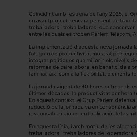
Interrelació
Insig
Coincidint amb l’estrena de l’any 2025, el Gr
Clients
Actualita
un avantprojecte encara pendent de tramitac
treballadors i treballadores, que conserven
entre les quals es troben Parlem Telecom, 
La implementació d’aquesta nova jornada lab
l’alt grau de productivitat mostrat pels equi
integrar polítiques que millorin els nivells
reformes de caire laboral en benefici dels p
familiar, així com a la flexibilitat, elements
La jornada vigent de 40 hores setmanals es v
últimes dècades, la productivitat per hora 
En aquest context, el Grup Parlem defensa la 
reducció de la jornada va en consonància amb
responsable i pioner en l’aplicació de les m
En aquesta línia, i amb motiu de les afectac
treballadors i treballadores de l’operadora A