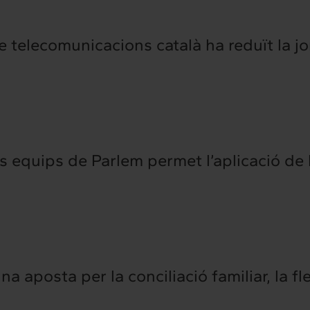
e telecomunicacions català ha reduït la j
els equips de Parlem permet l’aplicació de
rconnexió
Interacció
es serveis
Projectes
 aposta per la conciliació familiar, la flex