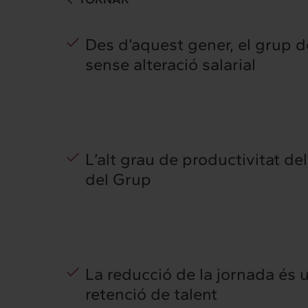
Des d’aquest gener, el grup d
sense alteració salarial
L’alt grau de productivitat d
del Grup
Intermèdia
Inte
Sobre nosaltres
Els nostr
La reducció de la jornada és una
retenció de talent