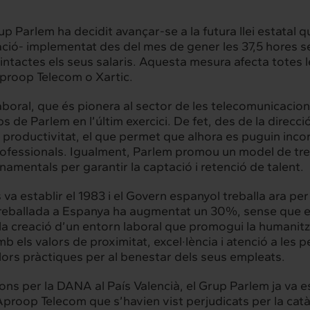
hts
Intercanvi
up Parlem ha decidit avançar-se a la futura llei estatal q
t
Contacte
ió- implementat des del mes de gener les 37,5 hores se
 intactes els seus salaris. Aquesta mesura afecta totes
Aproop Telecom o Xartic.
oral, que és pionera al sector de les telecomunicacions
ps de Parlem en l’últim exercici. De fet, des de la direc
 de productivitat, el que permet que alhora es puguin inc
rofessionals. Igualment, Parlem promou un model de treba
 fonamentals per garantir la captació i retenció de talent.
a establir el 1983 i el Govern espanyol treballa ara pe
treballada a Espanya ha augmentat un 30%, sense que els
creació d’un entorn laboral que promogui la humanització 
 els valors de proximitat, excel·lència i atenció a les 
illors pràctiques per al benestar dels seus empleats.
ions per la DANA al País Valencià, el Grup Parlem ja va e
proop Telecom que s’havien vist perjudicats per la catàst