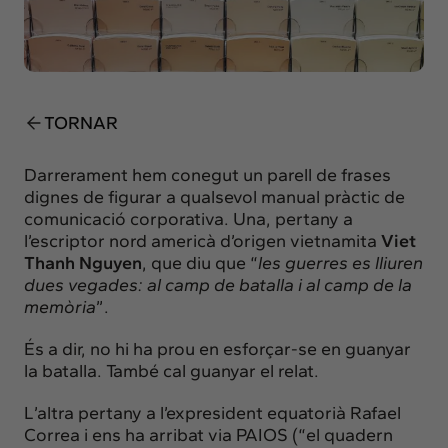
Insights
Actualitat
Intercanvi
Contacte
TORNAR
info@intermedia.cat
+34 934 157 662
Darrerament hem conegut un parell de frases
dignes de figurar a qualsevol manual pràctic de
comunicació corporativa. Una, pertany a
l’escriptor nord americà d’origen vietnamita
Viet
Thanh Nguyen
, que diu que “
les guerres es lliuren
dues vegades: al camp de batalla i al camp de la
memòria
”.
És a dir, no hi ha prou en esforçar-se en guanyar
la batalla. També cal guanyar el relat.
L’altra pertany a l’expresident equatorià Rafael
Correa i ens ha arribat via
PAIOS (“el quadern