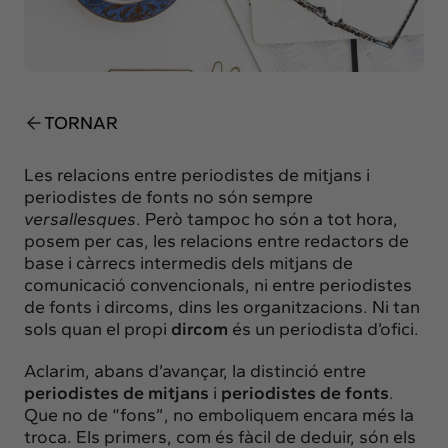
Insights
Actualitat
Intercanvi
Contacte
TORNAR
info@intermedia.cat
+34 934 157 662
Les
relacions entre periodistes
de mitjans i
periodistes de fonts no són sempre
versallesques
. Però tampoc ho són a tot hora,
posem per cas, les relacions entre redactors de
base i càrrecs intermedis dels mitjans de
comunicació convencionals, ni entre periodistes
de fonts i dircoms, dins les organitzacions. Ni tan
sols quan el propi
dircom
és un periodista d’ofici.
Aclarim, abans d’avançar, la distinció entre
periodistes de mitjans
i
periodistes de fonts
.
Que no de “fons”, no emboliquem encara més la
troca. Els primers, com és fàcil de deduir, són els