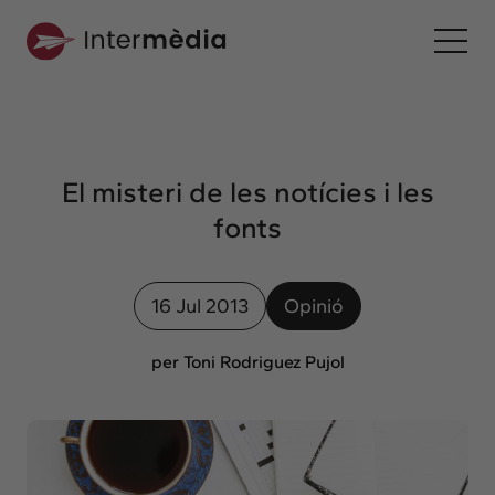
Ca
Intermèdia
Sobre nosaltres
El misteri de les notícies i les
Interconnexió
fonts
Els nostres serveis
Interacció
16 Jul 2013
Opinió
Projectes
Intermèdia
per Toni Rodriguez Pujol
Confidencial
Interrelació
Clients