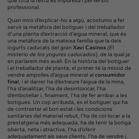
que tota la resta és impuresa i perversió
professional.
Quan miro d’explicar-ho a algú, acostumo a fer
servir la metàfora del botiguer i del treballador
d’una planta d’extracció d’aigua mineral, que és
una metàfora de la mateixa família que la dels
iogurts caducats del gran
Xavi Casinos
(
El
misterio de los yogures caducados
), de la qual ja
en parlarem més avall. En la història del botiguer
i el treballador de planta, el primer té la missió de
vendre ampolles d’aigua mineral al
consumidor
final
, i el darrer ha d’extreure l’aigua de la mina,
l’ha d’analitzar, l’ha de desintoxicar, l’ha
d’embotellar i, finalment, l’ha de fer arribar a les
botigues. Un cop arribada, és el botiguer qui ha
de contrastar el bon estat i les condicions
sanitàries del material rebut, l’ha de col·locar a la
prestatgeria més adequada, ha de tenir la botiga
oberta, neta i atractiva, l’ha d’oferir
adequadament als seus clients, l’ha de vendre i,