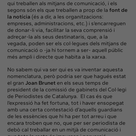
qui treballen als mitjans de comunicació, i els
segons són els que treballen a prop de la
font de
la notícia
(és a dir, a les organitzacions:
empreses, administracions, etc.) i s’encarreguen
de donar-li via, facilitar la seva comprensió i
adreçar-la als seus destinataris, que, a la
vegada, poden ser els col·legues dels mitjans de
comunicació o -ja hi tornem a ser- aquell públic
més ampli i directe que habita a la xarxa.
No sabem qui va ser qui es va inventar aquesta
nomenclatura, però podria ser que hagués estat
el gran
Joan Brunet
en els seus temps de
president de la comissió de gabinets del
Col·legi
de Periodistes de Catalunya
. El cas és que
l’expressió ha fet fortuna, tot i haver ensopegat
amb una certa contestació d’aquells guardians
de les essències que hi ha per tot arreu i que
encara troben que no, que per ser periodista de
debò cal treballar en un mitjà de comunicació i