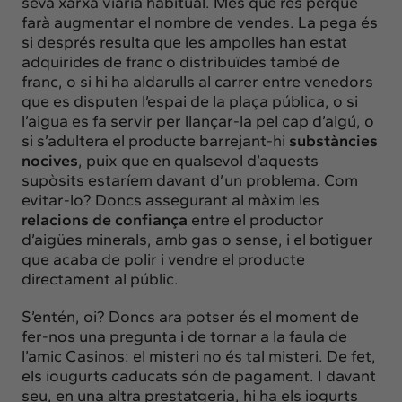
seva xarxa viària habitual. Més que res perquè
farà augmentar el nombre de vendes. La pega és
si després resulta que les ampolles han estat
adquirides de franc o distribuïdes també de
franc, o si hi ha aldarulls al carrer entre venedors
que es disputen l’espai de la plaça pública, o si
l’aigua es fa servir per llançar-la pel cap d’algú, o
si s’adultera el producte barrejant-hi
substàncies
nocives
, puix que en qualsevol d’aquests
supòsits estaríem davant d’un problema. Com
evitar-lo? Doncs assegurant al màxim les
relacions de confiança
entre el productor
d’aigües minerals, amb gas o sense, i el botiguer
que acaba de polir i vendre el producte
directament al públic.
S’entén, oi? Doncs ara potser és el moment de
fer-nos una pregunta i de tornar a la faula de
l’amic Casinos: el misteri no és tal misteri. De fet,
els iougurts caducats són de pagament
. I davant
seu, en una altra prestatgeria, hi ha els iogurts