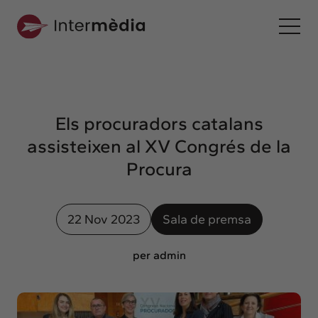
Ca
Intermèdia
Sobre nosaltres
Els procuradors catalans
Interconnexió
assisteixen al XV Congrés de la
Els nostres serveis
Procura
Interacció
Projectes
22 Nov 2023
Sala de premsa
Intermèdia
Confidencial
per admin
Interrelació
Clients