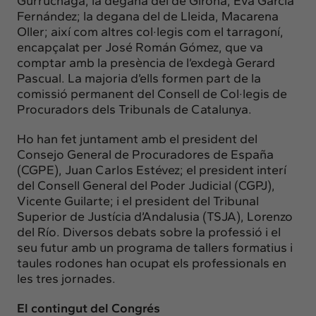
Gurruchaga; la degana del de Girona, Eva García
Fernández; la degana del de Lleida, Macarena
Oller; així com altres col·legis com el tarragoní,
encapçalat per José Román Gómez, que va
comptar amb la presència de l’exdegà Gerard
Pascual. La majoria d’ells formen part de la
comissió permanent del Consell de Col·legis de
Procuradors dels Tribunals de Catalunya.
Ho han fet juntament amb el president del
Consejo General de Procuradores de España
(CGPE), Juan Carlos Estévez; el president interí
del Consell General del Poder Judicial (CGPJ),
Vicente Guilarte; i el president del Tribunal
Superior de Justícia d’Andalusia (TSJA), Lorenzo
del Río. Diversos debats sobre la professió i el
seu futur amb un programa de tallers formatius i
taules rodones han ocupat els professionals en
les tres jornades.
El contingut del Congrés