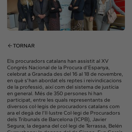
Insights
Actualitat
Intercanvi
Contacte
TORNAR
info@intermedia.cat
+34 934 157 662
Els procuradors catalans han assistit al XV
Congrés Nacional de la Procura d’Espanya,
celebrat a Granada des del 16 al 18 de novembre,
en què s’han abordat els reptes i reivindicacions
de la professió, així com del sistema de justícia
en general. Més de 350 persones hi han
participat, entre les quals representants de
diversos col·legis de procuradors catalans com
ara el degà de l’Il·lustre Col·legi de Procuradors
dels Tribunals de Barcelona (ICPB), Javier
Segura; la degana del col·legi de Terrassa, Belén