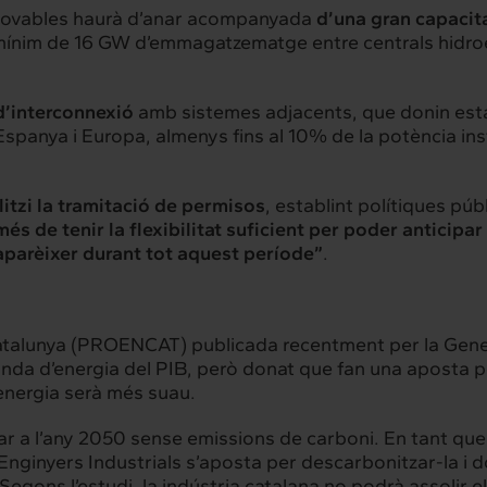
hts
Intercanvi
enovables haurà d’anar acompanyada
d’una gran capaci
 mínim de 16 GW d’emmagatzematge entre centrals hidroe
t
Contacte
d’interconnexió
amb sistemes adjacents, que donin estab
Espanya i Europa, almenys fins al 10% de la potència inst
ilitzi la tramitació de permisos
, establint polítiques pú
més de tenir la flexibilitat suficient per poder anticipar
aparèixer durant tot aquest període”
.
atalunya (PROENCAT) publicada recentment per la Genera
da d’energia del PIB, però donat que fan una aposta per
energia serà més suau.
ibar a l’any 2050 sense emissions de carboni. En tant q
d’Enginyers Industrials s’aposta per descarbonitzar-la 
. Segons l’estudi, la indústria catalana no podrà assolir el