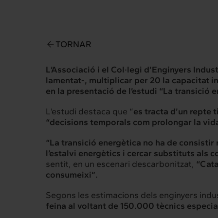
TORNAR
L’Associació i el Col·legi d’Enginyers Indu
lamentat-, multiplicar per 20 la capacitat in
en la presentació de l’estudi “La transició
L’estudi destaca que “
es tracta d’un repte 
“decisions temporals com prolongar la vida 
“La transició energètica no ha de consistir
l’estalvi energètics i cercar substituts als
Intermèdia
Inte
sentit, en un escenari descarbonitzat,
“Cata
consumeixi”.
Sobre nosaltres
Els nostr
Segons les estimacions dels enginyers indus
feina al voltant de 150.000 tècnics especia