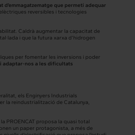
tat d’emmagatzematge que permeti adequar
lèctriques reversibles i tecnologies
ilitat. Caldrà augmentar la capacitat de
al·lada i que la futura xarxa d’hidrogen
bliques per fomentar les inversions i poder
 i adaptar-nos a les dificultats
litat, els Enginyers Industrials
 la reindustrialització de Catalunya,
ue la PROENCAT proposa la quasi total
i donen un paper protagonista, a més de
s nivells d’electrificació que proposa l’estudi