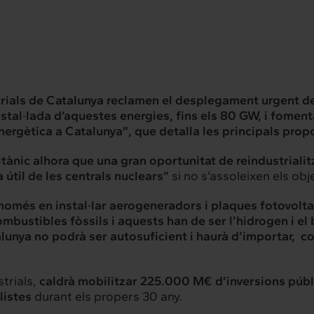
strials de Catalunya reclamen el desplegament urgent d
stal·lada d’aquestes energies, fins els 80 GW, i fomentar
 energètica a Catalunya”, que detalla les principals pro
titànic alhora que una gran oportunitat de reindustriali
útil de les centrals nuclears”
si no s’assoleixen els obj
 només en instal·lar aerogeneradors i plaques fotovoltai
 combustibles fòssils i aquests han de ser l’hidrogen i e
rconnexió
Interacció
lunya no podrà ser autosuficient i haurà d’importar, c
es serveis
Projectes
trials,
caldrà mobilitzar 225.000 M€ d’inversions públ
listes
durant els propers 30 any.