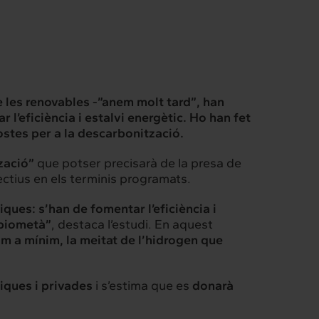
e les renovables -”anem molt tard”, han
 l’eficiència i estalvi energètic. Ho han fet
postes per a la descarbonització.
tzació”
que potser precisarà de la presa de
ectius en els terminis programats.
ques: s’han de fomentar l’eficiència i
l biometà”
, destaca l’estudi. En aquest
Intermèdia
om a mínim, la meitat de l’hidrogen que
Confidencial
iques i privades
i s’estima que es
donarà