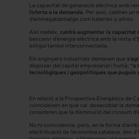
Interrelació
Insig
La capacitat de generació elèctrica amb r
l’oferta a la demanda
. Per això, caldran un
Clients
Actualita
d’emmagatzematge com bateries o altres.
Així mateix,
caldrà augmentar la capacitat 
bescanvi d’energia elèctrica amb la resta d’
estigui també interconnectada.
Els enginyers industrials demanen que
s’ag
disposar del capital empresarial i humà,
“a 
tecnològiques i geopolítiques que puguin 
En relació a la Prospectiva Energètica de C
coincideixen en què cal desacoblar la deman
consideren que la disminució del consum d’
No hi coincidència, però, en la forma d’arr
electrificació de l’economia catalana, des 
l’energia elèctrica, a l’hidrogen i el biometà