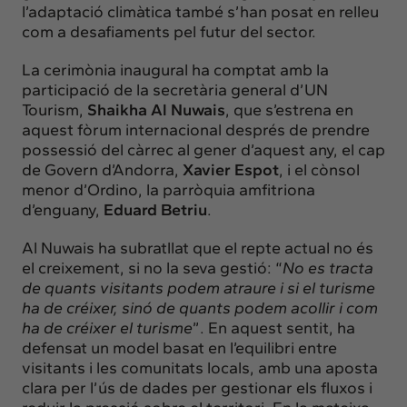
l’adaptació climàtica també s’han posat en relleu
com a desafiaments pel futur del sector.
La cerimònia inaugural ha comptat amb la
participació de la secretària general d’UN
Tourism,
Shaikha Al Nuwais
, que s’estrena en
aquest fòrum internacional després de prendre
possessió del càrrec al gener d’aquest any, el cap
de Govern d’Andorra,
Xavier Espot
, i el cònsol
menor d’Ordino, la parròquia amfitriona
d’enguany,
Eduard Betriu
.
Al Nuwais ha subratllat que el repte actual no és
el creixement, si no la seva gestió: “
No es tracta
de quants visitants podem atraure i si el turisme
ha de créixer, sinó de quants podem acollir i com
ha de créixer el turisme
”. En aquest sentit, ha
defensat un model basat en l’equilibri entre
visitants i les comunitats locals, amb una aposta
clara per l’ús de dades per gestionar els fluxos i