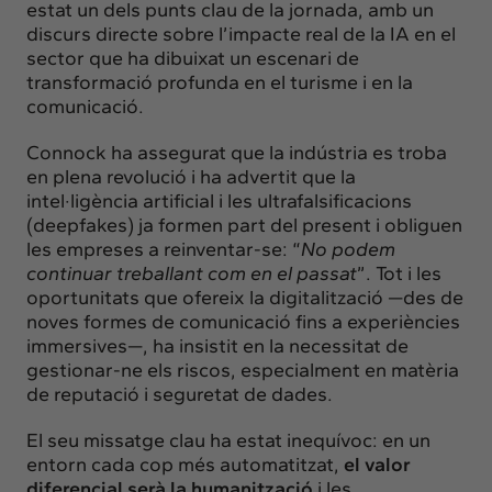
estat un dels punts clau de la jornada, amb un
discurs directe sobre l’impacte real de la IA en el
sector que ha dibuixat un escenari de
transformació profunda en el turisme i en la
comunicació.
Connock ha assegurat que la indústria es troba
en plena revolució i ha advertit que la
intel·ligència artificial i les ultrafalsificacions
(deepfakes) ja formen part del present i obliguen
les empreses a reinventar-se: “
No podem
continuar treballant com en el passat
”. Tot i les
oportunitats que ofereix la digitalització —des de
noves formes de comunicació fins a experiències
immersives—, ha insistit en la necessitat de
gestionar-ne els riscos, especialment en matèria
de reputació i seguretat de dades.
El seu missatge clau ha estat inequívoc: en un
entorn cada cop més automatitzat,
el valor
diferencial serà la humanització
i les