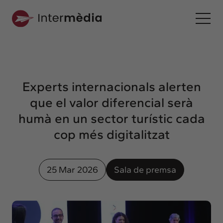
Ca
Intermèdia
Sobre nosaltres
Experts internacionals alerten
Interconnexió
que el valor diferencial serà
Els nostres serveis
humà en un sector turístic cada
Interacció
cop més digitalitzat
Projectes
Intermèdia
25 Mar 2026
Sala de premsa
Confidencial
Interrelació
Clients