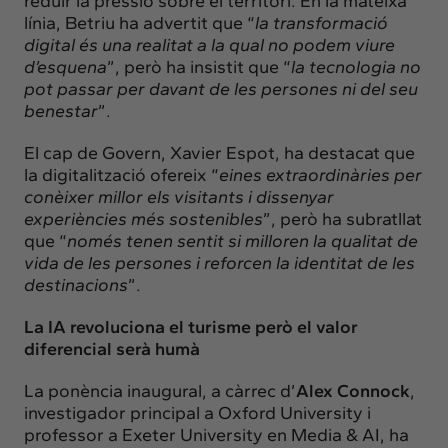
reduir la pressió sobre el territori. En la mateixa
línia, Betriu ha advertit que “
la transformació
digital és una realitat a la qual no podem viure
d’esquena
”, però ha insistit que “
la tecnologia no
pot passar per davant de les persones ni del seu
benestar
”.
El cap de Govern, Xavier Espot, ha destacat que
la digitalització ofereix “
eines extraordinàries per
conèixer millor els visitants i dissenyar
experiències més sostenibles
”, però ha subratllat
que “
només tenen sentit si milloren la qualitat de
vida de les persones i reforcen la identitat de les
destinacions
”.
La IA revoluciona el turisme però el valor
diferencial serà humà
La ponència inaugural, a càrrec d’
Alex Connock
,
investigador principal a Oxford University i
professor a Exeter University en Media & AI, ha