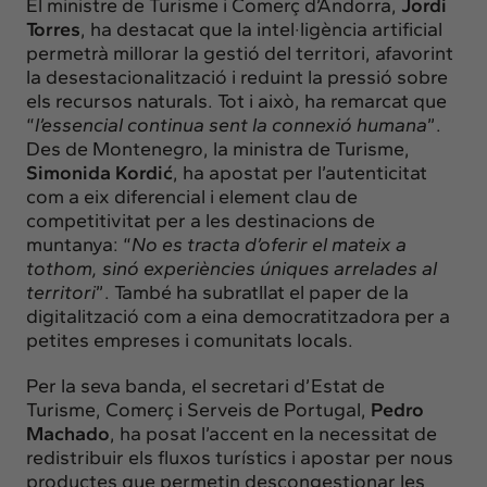
El ministre de Turisme i Comerç d’Andorra,
Jordi
Torres
, ha destacat que la intel·ligència artificial
permetrà millorar la gestió del territori, afavorint
la desestacionalització i reduint la pressió sobre
els recursos naturals. Tot i això, ha remarcat que
“
l’essencial continua sent la connexió humana
”.
Des de Montenegro, la ministra de Turisme,
Simonida Kordić
, ha apostat per l’autenticitat
com a eix diferencial i element clau de
competitivitat per a les destinacions de
muntanya: “
No es tracta d’oferir el mateix a
tothom, sinó experiències úniques arrelades al
territori
”. També ha subratllat el paper de la
digitalització com a eina democratitzadora per a
petites empreses i comunitats locals.
Per la seva banda, el secretari d’Estat de
Turisme, Comerç i Serveis de Portugal,
Pedro
Machado
, ha posat l’accent en la necessitat de
redistribuir els fluxos turístics i apostar per nous
productes que permetin descongestionar les