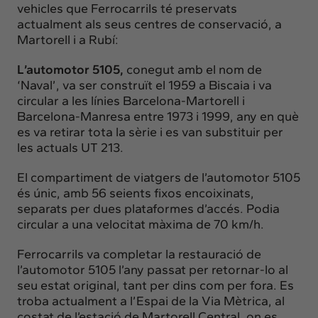
vehicles que Ferrocarrils té preservats
actualment als seus centres de conservació, a
Martorell i a Rubí:
L’automotor 5105,
conegut amb el nom de
‘Naval’, va ser construït el 1959 a Biscaia i va
circular a les línies Barcelona-Martorell i
Barcelona-Manresa entre 1973 i 1999, any en què
es va retirar tota la sèrie i es van substituir per
les actuals UT 213.
El compartiment de viatgers de l’automotor 5105
és únic, amb 56 seients fixos encoixinats,
separats per dues plataformes d’accés. Podia
circular a una velocitat màxima de 70 km/h.
Ferrocarrils va completar la restauració de
l’automotor 5105 l’any passat per retornar-lo al
seu estat original, tant per dins com per fora. Es
troba actualment a l’Espai de la Via Mètrica, al
costat de l’estació de Martorell Central, on es