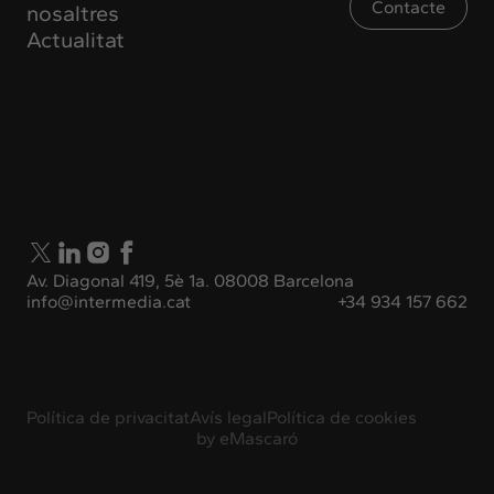
Contacte
nosaltres
Actualitat
Av. Diagonal 419, 5è 1a. 08008 Barcelona
info@intermedia.cat
+34 934 157 662
Política de privacitat
Avís legal
Política de cookies
by
eMascaró