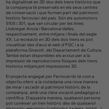
ha digitalitzat en 3D dos dels trens històrics que
la companyia té preservats en els seus centres
de conservació i que formen part del patrimoni
històric ferroviari del país. Són els automotors
5105 i 301, que van circular per les línies
Llobregat-Anoia i Barcelona-Vallès,
respectivament, entre mitjans i finals del segle
XX. La recreació en 3D dels dos trens es pot
visualitzar des d’avui al web d’FGC i a la
plataforma Giravolt, del Departament de Cultura.
També estan disponibles els arxius per a la
impressió de reproduccions físiques dels trens
històrics mitjançant impressores 3D.
El projecte engegat per Ferrocarrils té com a
objectiu oferir a la ciutadania una nova manera
de mirar i accedir al patrimoni històric de la
companyia, amb una clara vocació pedagògica i
científica. D’aquesta manera, qualsevol persona
pot conèixer un tren històric des de qualsevol
dispositiu electrònic (ordinador, tauleta, mòbil...).