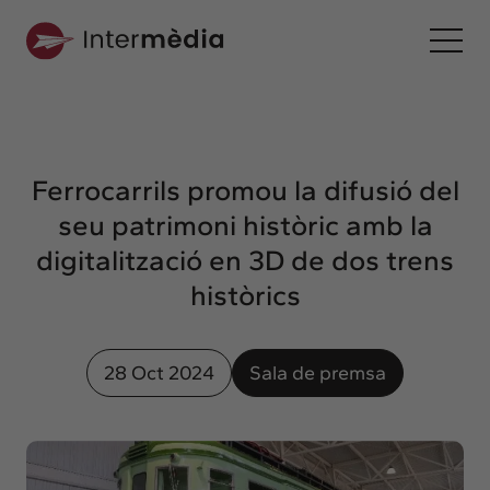
Ca
Intermèdia
Sobre nosaltres
Ferrocarrils promou la difusió del
Interconnexió
seu patrimoni històric amb la
Els nostres serveis
digitalització en 3D de dos trens
Interacció
històrics
Projectes
Intermèdia
28 Oct 2024
Sala de premsa
Confidencial
Interrelació
Clients