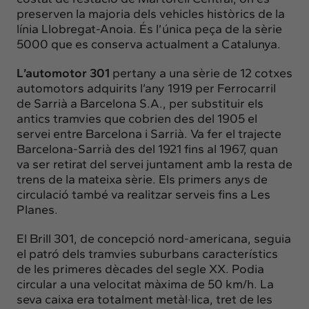
preserven la majoria dels vehicles històrics de la
línia Llobregat-Anoia. És l’única peça de la sèrie
5000 que es conserva actualment a Catalunya.
L’automotor 301
pertany a una sèrie de 12 cotxes
automotors adquirits l’any 1919 per Ferrocarril
de Sarrià a Barcelona S.A., per substituir els
antics tramvies que cobrien des del 1905 el
servei entre Barcelona i Sarrià. Va fer el trajecte
Barcelona-Sarrià des del 1921 fins al 1967, quan
va ser retirat del servei juntament amb la resta de
trens de la mateixa sèrie. Els primers anys de
circulació també va realitzar serveis fins a Les
Planes.
El Brill 301, de concepció nord-americana, seguia
el patró dels tramvies suburbans característics
de les primeres dècades del segle XX. Podia
circular a una velocitat màxima de 50 km/h. La
seva caixa era totalment metàl·lica, tret de les