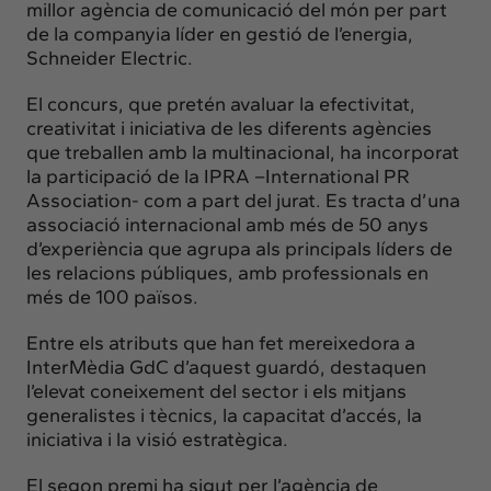
Insights
millor agència de comunicació del món per part
de la companyia líder en gestió de l’energia,
Actualitat
Schneider Electric.
Intercanvi
El concurs, que pretén avaluar la efectivitat,
Contacte
creativitat i iniciativa de les diferents agències
que treballen amb la multinacional, ha incorporat
info@intermedia.cat
+34 934 157 662
la participació de la IPRA –International PR
Association- com a part del jurat. Es tracta d’una
associació internacional amb més de 50 anys
d’experiència que agrupa als principals líders de
les relacions públiques, amb professionals en
més de 100 països.
Entre els atributs que han fet mereixedora a
InterMèdia GdC d’aquest guardó, destaquen
l’elevat coneixement del sector i els mitjans
generalistes i tècnics, la capacitat d’accés, la
iniciativa i la visió estratègica.
El segon premi ha sigut per l’agència de