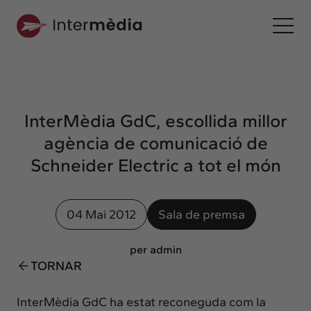
Ca
Intermèdia
Sobre nosaltres
InterMèdia GdC, escollida millor
Interconnexió
agència de comunicació de
Els nostres serveis
Schneider Electric a tot el món
Interacció
Projectes
04 Mai 2012
Sala de premsa
Intermèdia
Confidencial
per admin
TORNAR
Interrelació
Clients
InterMèdia GdC ha estat reconeguda com la