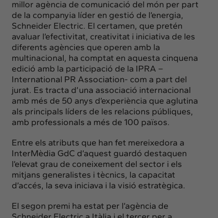
Insights
millor agència de comunicació del món per part
de la companyia líder en gestió de l’energia,
Actualitat
Schneider Electric. El certamen, que pretén
Intercanvi
avaluar l’efectivitat, creativitat i iniciativa de les
diferents agències que operen amb la
Contacte
multinacional, ha comptat en aquesta cinquena
edició amb la participació de la IPRA –
info@intermedia.cat
+34 934 157 662
International PR Association- com a part del
jurat. Es tracta d’una associació internacional
amb més de 50 anys d’experiència que aglutina
als principals líders de les relacions públiques,
amb professionals a més de 100 països.
Entre els atributs que han fet mereixedora a
InterMèdia GdC d’aquest guardó destaquen
l’elevat grau de coneixement del sector i els
mitjans generalistes i tècnics, la capacitat
d’accés, la seva iniciava i la visió estratègica.
El segon premi ha estat per l’agència de
Schneider Electric a Itàlia i el tercer per a