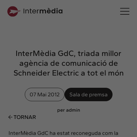
Ca
Intermèdia
Sobre nosaltres
InterMèdia GdC, triada millor
Interconnexió
agència de comunicació de
Els nostres serveis
Schneider Electric a tot el món
Interacció
Projectes
07 Mai 2012
Sala de premsa
Intermèdia
Confidencial
per admin
TORNAR
Interrelació
Clients
InterMèdia GdC ha estat reconeguda com la