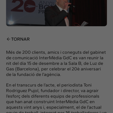
Insights
Actualitat
Intercanvi
Contacte
TORNAR
info@intermedia.cat
+34 934 157 662
Més de 200 clients, amics i coneguts del gabinet
de comunicació InterMèdia GdC es van reunir la
nit del dia 15 de desembre a la Sala B, de Luz de
Gas (Barcelona), per celebrar el 20è aniversari
de la fundació de l’agència.
En el transcurs de l’acte, el periodista Toni
Rodriguez Pujol, fundador i director, va agrair
l’esforç dels diferents equips de professionals
que han anat construint InterMèdia GdC en
aquests vint anys i, especialment, el de l’actual
equip de treball, integrat per 16 treballadores i un