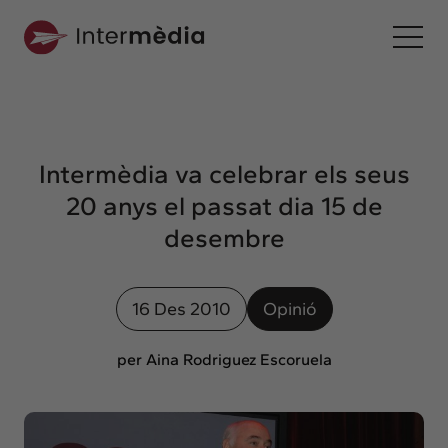
Ca
Intermèdia
Sobre nosaltres
Intermèdia va celebrar els seus
Interconnexió
20 anys el passat dia 15 de
Els nostres serveis
desembre
Interacció
Projectes
16 Des 2010
Opinió
Intermèdia
Confidencial
per Aina Rodriguez Escoruela
Interrelació
Clients