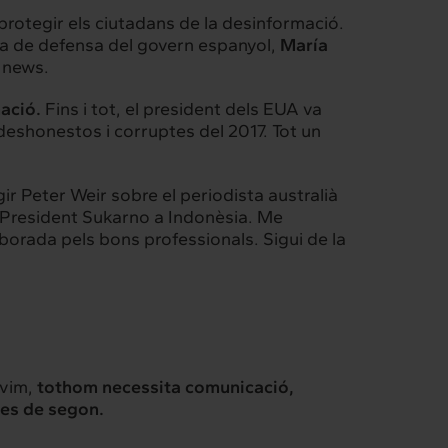
r protegir els ciutadans de la desinformació.
tra de defensa del govern espanyol,
María
 news.
ació.
Fins i tot, el president dels EUA va
deshonestos i corruptes del 2017
. Tot un
gir Peter Weir sobre el periodista australià
al President Sukarno a Indonèsia. Me
aborada pels bons professionals. Sigui de la
ivim,
tothom necessita comunicació,
mes de segon.