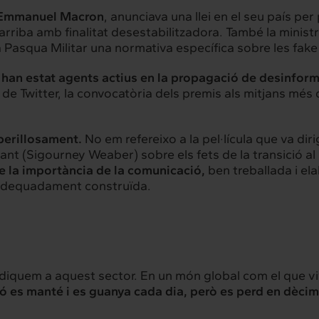
Emmanuel Macron
, anunciava una
llei en el seu país pe
 arriba amb finalitat desestabilitzadora. També la minis
hts
Intercanvi
la Pasqua Militar
una normativa específica sobre les fake
t
Contacte
 han estat agents actius en la propagació de desinform
 de Twitter, la convocatòria dels
premis als mitjans més 
perillosament.
No em refereixo a la pel·lícula que va diri
Bryant (Sigourney Weaber) sobre els fets de la transició 
de la importància de la comunicació,
ben treballada i el
 i adequadament construïda.
ediquem a aquest sector. En un món global com el que v
ó es manté i es guanya cada dia, però es perd en dèci