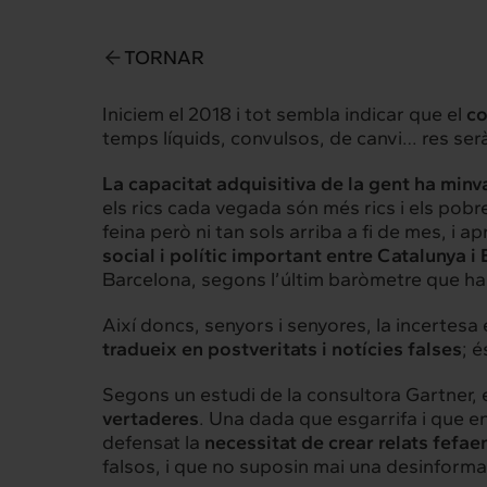
TORNAR
Iniciem el 2018 i tot sembla indicar que el
co
temps líquids, convulsos, de canvi… res serà
La capacitat adquisitiva de la gent ha minv
els rics cada vegada són més rics i els po
feina però ni tan sols arriba a fi de mes, i 
social i polític important entre Catalunya i
Barcelona, segons l’últim baròmetre que ha p
Així doncs, senyors i senyores, la incertesa
tradueix en postveritats i notícies falses
; 
Intermèdia
Inte
Segons un estudi de la consultora Gartner,
vertaderes
.
Una dada que esgarrifa i que en
Sobre nosaltres
Els nostr
defensat la
necessitat de crear relats fefaen
falsos, i que no suposin mai una desinforma