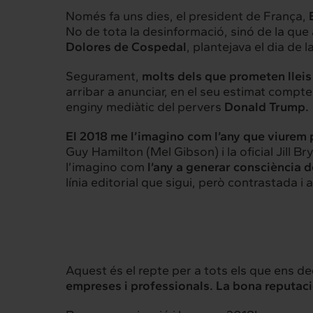
Només fa uns dies, el president de França,
No de tota la desinformació, sinó de la que
Interrelació
Insig
Dolores de Cospedal
, plantejava el dia de 
Clients
Actualita
Segurament,
molts dels que prometen lleis
arribar a anunciar, en el seu estimat compte
enginy mediàtic del pervers
Donald Trump.
El 2018 me l’imagino com l’any que viurem 
Guy Hamilton (Mel Gibson) i la oficial Jill 
l’imagino com
l’any a generar consciència 
línia editorial que sigui, però contrastada
Aquest és el repte per a tots els que ens d
empreses i professionals. La bona reputaci