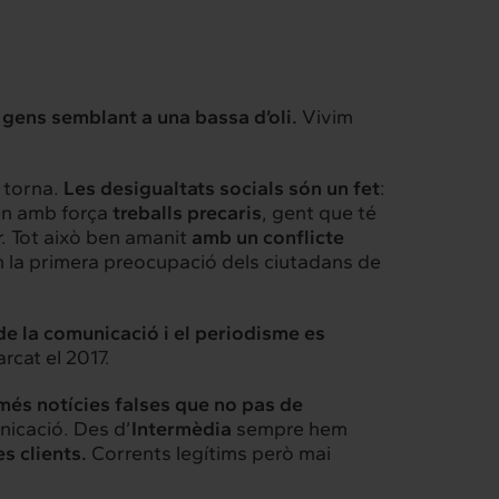
 gens semblant a una bassa d’oli.
Vivim
 torna.
Les desigualtats socials són un fet
:
en amb força
treballs precaris
, gent que té
r. Tot això ben amanit
amb un conflicte
m la primera preocupació dels ciutadans de
de la comunicació i el periodisme es
rcat el 2017.
Intermèdia
més notícies falses que no pas de
nicació. Des d’
Intermèdia
sempre hem
Confidencial
s clients.
Corrents legítims però mai