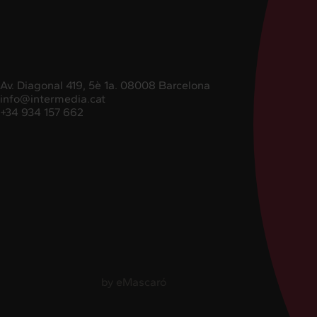
Av. Diagonal 419, 5è 1a. 08008 Barcelona
info@intermedia.cat
+34 934 157 662
+34 934 157 662
by
eMascaró