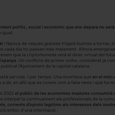
ntext polític, social i econòmic que ens depara no serà
 igual.
at
i l’època de vaques grasses trigarà llustres a tornar, si
bres cada dia ho passen més malament. Alhora emergeix
aprenem que la criptomoneda serà el diner virtual del futu
 Espanya.
Un conflicte de primer ordre, considerat ja co
ublicat l’Ajuntament de la capital catalana.
 està servida. I per temps. Una incertesa que
en el món 
és a dir, en allò que es coneix com a fake news i que ha ma
rconnexió
Interacció
 el 2022
el públic de les economies madures consumirà 
s interpel·la contínuament als professionals de la comu
es serveis
Projectes
ts, corrents d’opinió legítims als interessos dels nostre
ció enlloc d’una informació.