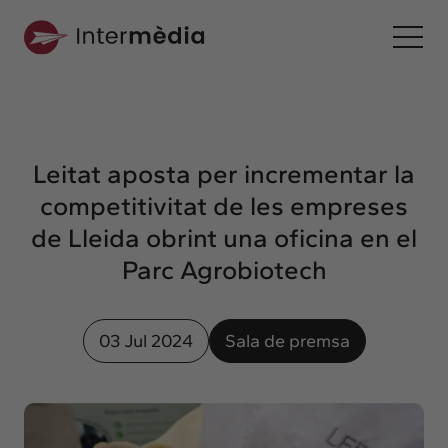
Ca
Intermèdia
Sobre nosaltres
Leitat aposta per incrementar la
Interconnexió
competitivitat de les empreses
Els nostres serveis
de Lleida obrint una oficina en el
Interacció
Parc Agrobiotech
Projectes
Intermèdia
03 Jul 2024
Sala de premsa
Confidencial
Interrelació
Clients