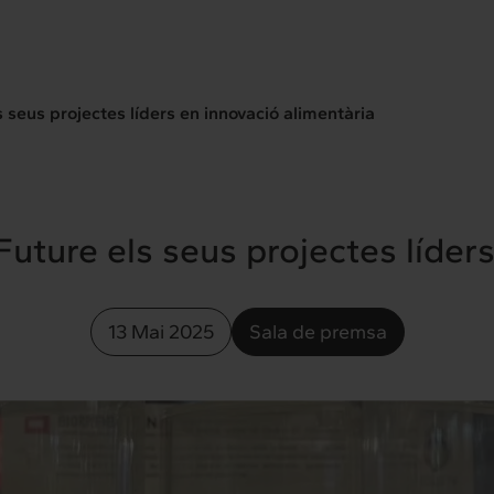
 seus projectes líders en innovació alimentària
uture els seus projectes líder
13 Mai 2025
Sala de premsa