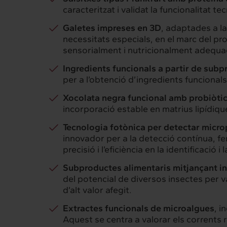
Intermèdia
Inte
caracteritzat i validat la funcionalitat t
Sobre nosaltres
Els nostr
Galetes impreses en 3D
, adaptades a l
necessitats especials, en el marc del
sensorialment i nutricionalment adequa
Ingredients funcionals a partir de sub
Interrelació
Insig
per a l’obtenció d’ingredients funcionals
Clients
Actualita
Xocolata negra funcional amb probiòti
incorporació estable en matrius lipídiqu
Tecnologia fotònica per detectar micro
innovador per a la detecció contínua, fen
precisió i l’eficiència en la identificació i 
Subproductes alimentaris mitjançant i
del potencial de diversos insectes per 
d’alt valor afegit.
Extractes funcionals de microalgues
, i
Aquest se centra a valorar els corrents r