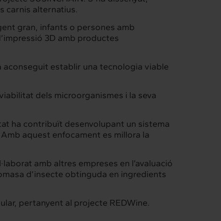
Intermèdia
s carnis alternatius.
Confidencial
 gent gran, infants o persones amb
 d’impressió 3D amb productes
 aconseguit establir una tecnologia viable
 viabilitat dels microorganismes i la seva
itat ha contribuït desenvolupant un sistema
al. Amb aquest enfocament es millora la
l·laborat amb altres empreses en l’avaluació
biomasa d’insecte obtinguda en ingredients
cular, pertanyent al projecte REDWine.