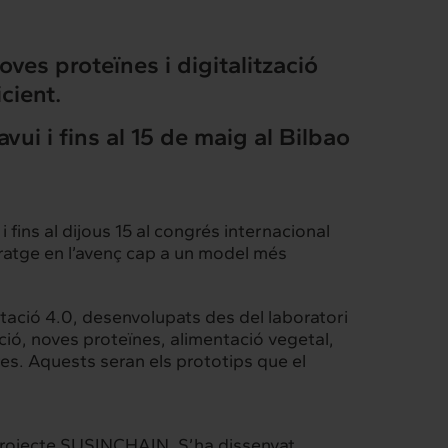
ves proteïnes i digitalització
cient.
vui i fins al 15 de maig al Bilbao
i fins al dijous 15 al congrés internacional
ideratge en l’avenç cap a un model més
ntació 4.0, desenvolupats des del laboratori
ció, noves proteïnes, alimentació vegetal,
res. Aquests seran els prototips que el
 projecte SUSINCHAIN. S’ha dissenyat,