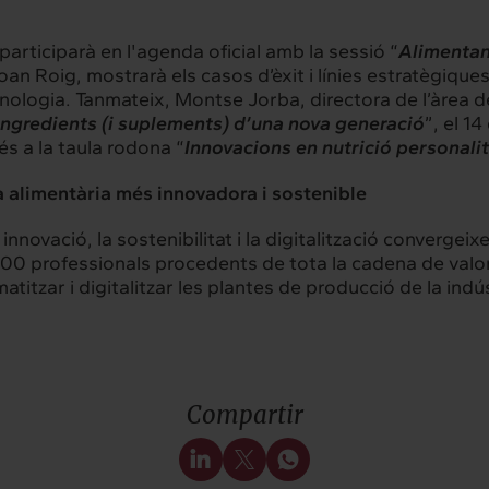
articiparà en l'agenda oficial amb la sessió “
Alimentan
Joan Roig, mostrarà els casos d’èxit i línies estratègiq
cnologia. Tanmateix, Montse Jorba, directora de l’àrea d
Ingredients (i suplements) d’una nova generació
”, el 1
és a la taula rodona “
Innovacions en nutrició personalit
a alimentària més innovadora i sostenible
ovació, la sostenibilitat i la digitalització convergeixe
000 professionals procedents de tota la cadena de valor
itzar i digitalitzar les plantes de producció de la ind
Compartir