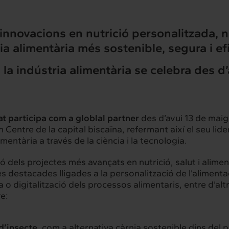
innovacions en nutrició personalitzada, no
a alimentària més sostenible, segura i efi
la indústria alimentària se celebra des d’a
at
participa com a globlal partner
des d’avui 13 de maig 
ion Centre de la capital biscaïna, refermant així el seu l
imentària a través de la ciència i la tecnologia.
ó dels projectes més avançats en nutrició, salut i alime
s destacades lligades a la personalització de l’alimenta
 o digitalització dels processos alimentaris, entre d’alt
e:
d’insecte
, com a alternativa càrnia sostenible dins del