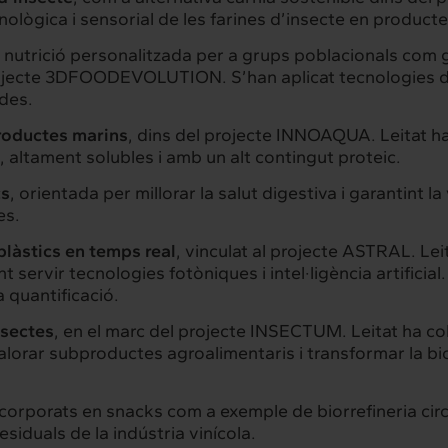
rconnexió
Interacció
ecnològica i sensorial de les farines d’insecte en producte
es serveis
Projectes
a nutrició personalitzada per a grups poblacionals com
 projecte 3DFOODEVOLUTION. S’han aplicat tecnologies
des.
productes marins
, dins del projecte INNOAQUA. Leitat ha
hts
Intercanvi
, altament solubles i amb un alt contingut proteic.
t
Contacte
cs
, orientada per millorar la salut digestiva i garantint la
es.
plàstics en temps real
, vinculat al projecte ASTRAL. Le
t servir tecnologies fotòniques i intel·ligència artifici
la quantificació.
nsectes
, en el marc del projecte INSECTUM. Leitat ha co
valorar subproductes agroalimentaris i transformar la 
ncorporats en snacks com a exemple de biorrefineria cir
esiduals de la indústria vinícola.