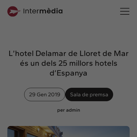
Ca
Intermèdia
Sobre nosaltres
L’hotel Delamar de Lloret de Mar
Interconnexió
és un dels 25 millors hotels
Els nostres serveis
d’Espanya
Interacció
Projectes
29 Gen 2019
Sala de premsa
Intermèdia
Confidencial
per admin
Interrelació
Clients