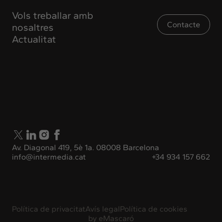
Vols treballar amb
Contacte
nosaltres
Actualitat
Av. Diagonal 419, 5è 1a. 08008 Barcelona
info@intermedia.cat
+34 934 157 662
Política de privacitat
Avís legal
Política de cookies
by
eMascaró