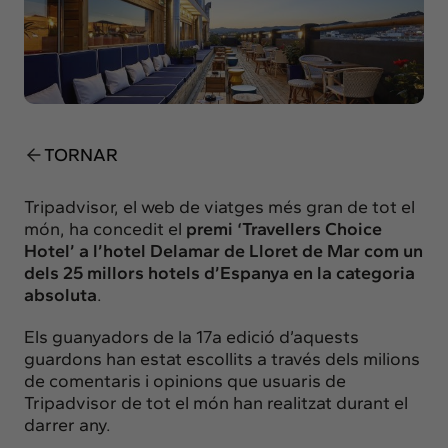
Insights
Actualitat
Intercanvi
Contacte
TORNAR
info@intermedia.cat
+34 934 157 662
Tripadvisor, el web de viatges més gran de tot el
món, ha concedit el
premi ‘Travellers Choice
Hotel’ a l’hotel Delamar de Lloret de Mar com un
dels 25 millors hotels d’Espanya en la categoria
absoluta
.
Els guanyadors de la 17a edició d’aquests
guardons han estat escollits a través dels milions
de comentaris i opinions que usuaris de
Tripadvisor de tot el món han realitzat durant el
darrer any.