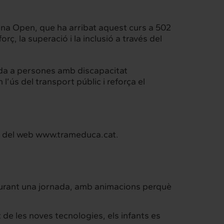
ona Open, que ha arribat aquest curs a 502
rç, la superació i la inclusió a través del
ada a persones amb discapacitat
l’ús del transport públic i reforça el
Intermèdia
Confidencial
és del web www.trameduca.cat.
 durant una jornada, amb animacions perquè
t de les noves tecnologies, els infants es