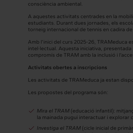
consciència ambiental.
A aquestes activitats centrades en la mobil
estudiants. Durant dues jornades, els escolar
torneig internacional de tennis en cadira d
Amb l’inici del curs 2025-26, TRAMeduca e
intel·lectual. Aquesta iniciativa, presentada
compromís de TRAM amb la inclusió i l’access
Intermèdia
Inte
Activitats obertes a inscripcions
Sobre nosaltres
Els nostr
Les activitats de TRAMeduca ja estan dispon
Les propostes del programa són:
Interrelació
Insig
Mira el TRAM
(educació infantil): mitja
Clients
Actualita
la mainada pugui interactuar i explorar 
Investiga el TRAM
(cicle inicial de prim