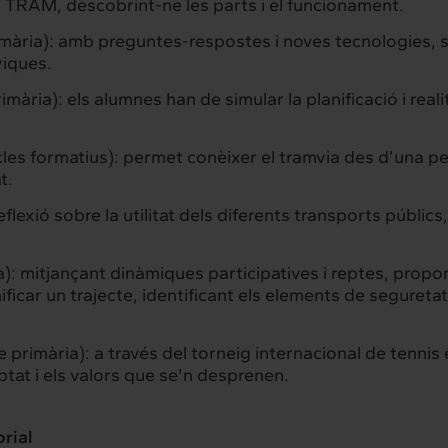
l TRAM, descobrint-ne les parts i el funcionament.
rimària): amb preguntes-respostes i noves tecnologies, s
viques.
imària): els alumnes han de simular la planificació i rea
cicles formatius): permet conèixer el tramvia des d’una 
t.
flexió sobre la utilitat dels diferents transports públic
va): mitjançant dinàmiques participatives i reptes, pro
anificar un trajecte, identificant els elements de seguret
e primària): a través del torneig internacional de tennis
tat i els valors que se'n desprenen.
rial