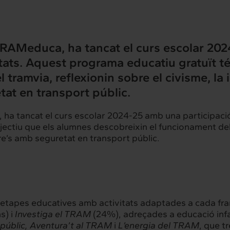
RAMeduca
, ha tancat el curs escolar 20
itats. Aquest programa educatiu gratuït t
ramvia, reflexionin sobre el civisme, la inc
at en transport públic.
, ha tancat el curs escolar 2024-25 amb una participac
ectiu que els alumnes descobreixin el funcionament del t
oure’s amb seguretat en transport públic.
etapes educatives amb activitats adaptades a cada franj
s) i
Investiga el TRAM
(24%), adreçades a educació infant
 públic, Aventura’t al TRAM
i
L’energia del TRAM
, que tr