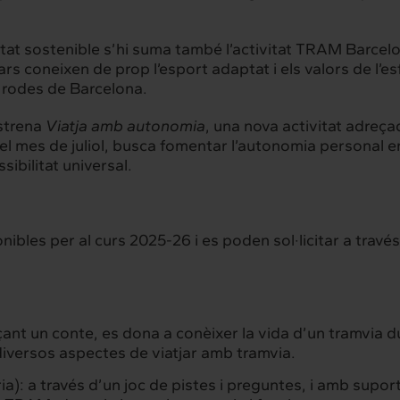
itat sostenible s’hi suma també l’activitat TRAM Barcel
s coneixen de prop l’esport adaptat i els valors de l’esfo
e rodes de Barcelona.
strena
Viatja amb autonomia
, una nova activitat adreç
 el mes de juliol, busca fomentar l’autonomia personal en 
ibilitat universal.
rconnexió
Interacció
es serveis
Projectes
ibles per al curs 2025-26 i es poden sol·licitar a trav
hts
Intercanvi
nçant un conte, es dona a conèixer la vida d’un tramvia
t
Contacte
diversos aspectes de viatjar amb tramvia.
ària): a través d’un joc de pistes i preguntes, i amb supor