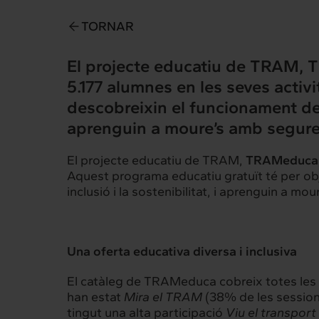
TORNAR
El projecte educatiu de TRAM,
T
5.177 alumnes
en les seves activ
descobreixin el funcionament del t
aprenguin a moure’s amb seguret
El projecte educatiu de TRAM,
TRAMeduca
Aquest programa educatiu gratuït té per obj
inclusió i la sostenibilitat, i aprenguin a m
Una oferta educativa diversa i inclusiva
El catàleg de TRAMeduca cobreix totes les 
han estat
Mira el TRAM
(38% de les session
tingut una alta participació
Viu el transport