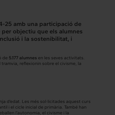
24-25 amb una participació de
é per objectiu que els alumnes
lusió i la sostenibilitat, i
ió de
5.177 alumnes
en les seves activitats.
ramvia, reflexionin sobre el civisme, la
a d’edat. Les més sol·licitades aquest curs
il i el cicle inicial de primària. També han
eballen l’autonomia, el civisme i la