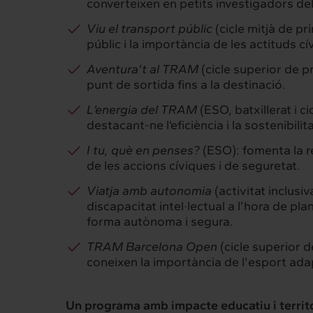
converteixen en petits investigadors de
Viu el transport públic
(cicle mitjà de p
públic i la importància de les actituds cí
Aventura’t al TRAM
(cicle superior de pr
punt de sortida fins a la destinació.
L’energia del TRAM
(ESO, batxillerat i 
destacant-ne l’eficiència i la sostenibilita
I tu, què en penses?
(ESO): fomenta la re
de les accions cíviques i de seguretat.
Viatja amb autonomia
(activitat inclusi
discapacitat intel·lectual a l’hora de pl
forma autònoma i segura.
TRAM Barcelona Open
(cicle superior d
coneixen la importància de l'esport adap
Un programa amb impacte educatiu i territo