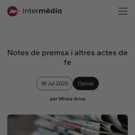
Ca
Intermèdia
Sobre nosaltres
Notes de premsa i altres actes de
Interconnexió
fe
Els nostres serveis
Interacció
18 Jul 2025
Opinió
Projectes
Intermèdia
per Mireia Arisa
Confidencial
Interrelació
Clients