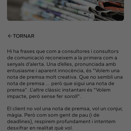
Insights
Actualitat
Intercanvi
Contacte
TORNAR
info@intermedia.cat
+34 934 157 662
Hi ha frases que com a consultores i consultors
de comunicació reconeixem a la primera com a
senyals d’alerta. Una d’elles, pronunciada amb
entusiasme i aparent innocència, és “Volem una
nota de premsa molt creativa. Que no sembli una
nota de premsa ... però que sigui una nota de
premsa”. L'altre clàssic instantani és "Volem
impacte, però sense fer soroll".
El client no vol una nota de premsa, vol un conjur,
màgia. Però com som gent de pau (i de
deadlines), respirem profundament i intentem
desxifrar en realitat què vol.