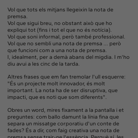
Vol que tots els mitjans llegeixin la nota de
premsa.
Vol que sigui breu, no obstant això que ho
expliqui tot (fins i tot el que no és notícia).
Vol que soni informal, però també professional.
Vol que no sembli una nota de premsa ... però
que funcioni com a una nota de premsa.
I, idealment, per a demà abans del migdia. I m'ho
diu avui a les cinc de la tarda.
Altres frases que em fan tremolar l'ull esquerre:
"És un projecte molt innovador, és molt
important. La nota ha de ser disruptiva, que
impacti, que es noti que som diferents".
Obres un word, mires fixament a la pantalla i et
preguntes: com ballo damunt la línia fina que
separa un missatge corporatiu d'un conte de
fades? És a dir, com faig creativa una nota de
premsa sense trair-ne l'essència. Perquè sí, les