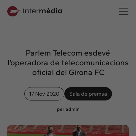
Ca
Intermèdia
Sobre nosaltres
Parlem Telecom esdevé
Interconnexió
l’operadora de telecomunicacions
Els nostres serveis
oficial del Girona FC
Interacció
Projectes
17 Nov 2020
Sala de premsa
Intermèdia
Confidencial
per admin
Interrelació
Clients