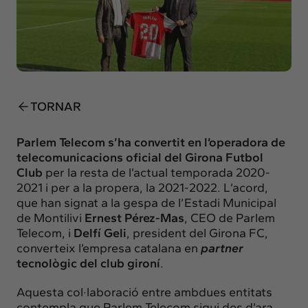
Insights
Actualitat
Intercanvi
Contacte
TORNAR
info@intermedia.cat
+34 934 157 662
Parlem Telecom s’ha convertit en l’operadora de
telecomunicacions oficial del Girona Futbol
Club
per la resta de l’actual temporada 2020-
2021 i per a la propera, la 2021-2022. L’acord,
que han signat a la gespa de l’Estadi Municipal
de Montilivi
Ernest Pérez-Mas
, CEO de Parlem
Telecom, i
Delfí Geli
, president del Girona FC,
converteix l’empresa catalana en
partner
tecnològic del club gironí
.
Aquesta col·laboració entre ambdues entitats
contempla que Parlem Telecom sigui des d’ara