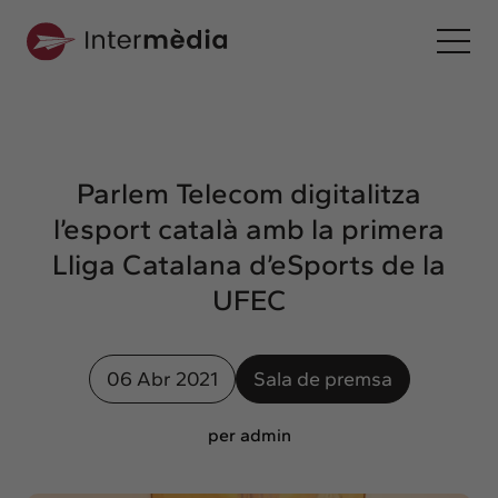
Ca
Intermèdia
Sobre nosaltres
Parlem Telecom digitalitza
Interconnexió
l’esport català amb la primera
Els nostres serveis
Lliga Catalana d’eSports de la
Interacció
UFEC
Projectes
Intermèdia
06 Abr 2021
Sala de premsa
Confidencial
Interrelació
per admin
Clients