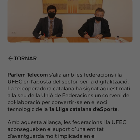
Insights
Actualitat
Intercanvi
Contacte
info@intermedia.cat
+34 934 157 662
TORNAR
Parlem Telecom
s’alia amb les federacions i la
UFEC
en l’aposta del sector per la digitalització.
La teleoperadora catalana ha signat aquest matí
a la seu de la Unió de Federacions un conveni de
col·laboració per convertir-se en el soci
tecnològic de la
1a Lliga catalana d’eSports
.
Amb aquesta aliança, les federacions i la UFEC
aconsegueixen el suport d’una entitat
d’avantguarda molt implicada en el