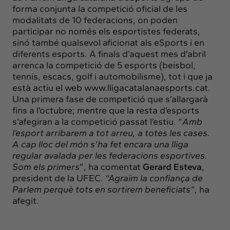
forma conjunta la competició oficial de les
modalitats de 10 federacions, on poden
participar no només els esportistes federats,
sinó també qualsevol aficionat als eSports i en
diferents esports. A finals d’aquest mes d’abril
arrenca la competició de 5 esports (beisbol,
tennis, escacs, golf i automobilisme), tot i que ja
està actiu el web
www.lligacatalanaesports.cat
.
Una primera fase de competició que s’allargarà
fins a l’octubre; mentre que la resta d’esports
s’afegiran a la competició passat l’estiu. “
Amb
l’esport arribarem a tot arreu, a totes les cases.
A cap lloc del món s’ha fet encara una lliga
regular avalada per les federacions esportives.
Som els primers
”, ha comentat
Gerard
Esteva
,
president de la UFEC.
“Agraïm la confiança de
Parlem perquè tots en sortirem beneficiats”
, ha
afegit.