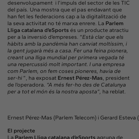
desenvolupament i l’impuls del sector de les TIC
del país. Una mostra que el pas endavant que
han fet les federacions cap a la digitalització de
la seva activitat no té marxa enrere. La
Parlem
Lliga catalana d’eSports
és un producte atractiu
per a la inversió d’empreses. “
Està clar que els
hàbits amb la pandèmia han canviat moltíssim, i
la gent jugarà més a casa. Fer una feina pionera,
creant una lliga mundial per primera vegada té
una repercussió molt important. I una empresa
com Parlem, on fem coses pioneres, havia de
ser-hi
”, ha exposat
Ernest Pérez-Mas
, president
de l’operadora.
“A més fer-ho des de Catalunya
per a tot el món és la nostra aposta”,
ha reblat.
Ernest Pérez-Mas (Parlem Telecom) i Gerard Esteva
El projecte
La
Parlem Lliga catalana d’eSports
agrupa de