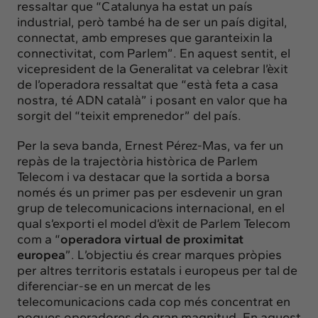
ressaltar que “Catalunya ha estat un país
industrial, però també ha de ser un país digital,
connectat, amb empreses que garanteixin la
connectivitat, com Parlem”. En aquest sentit, el
vicepresident de la Generalitat va celebrar l’èxit
de l’operadora ressaltat que “està feta a casa
nostra, té ADN català” i posant en valor que ha
sorgit del “teixit emprenedor” del país.
Per la seva banda, Ernest Pérez-Mas, va fer un
repàs de la trajectòria històrica de Parlem
Telecom i va destacar que la sortida a borsa
només és un primer pas per esdevenir un gran
grup de telecomunicacions internacional, en el
qual s’exporti el model d’èxit de Parlem Telecom
com a “
operadora virtual de proximitat
europea
”. L’objectiu és crear marques pròpies
per altres territoris estatals i europeus per tal de
diferenciar-se en un mercat de les
telecomunicacions cada cop més concentrat en
poques operadores de gran magnitud. En aquest