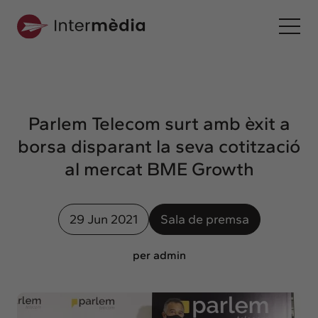
Ca
Intermèdia
Sobre nosaltres
Parlem Telecom surt amb èxit a
Interconnexió
borsa disparant la seva cotització
Els nostres serveis
al mercat BME Growth
Interacció
Projectes
29 Jun 2021
Sala de premsa
Intermèdia
Confidencial
per admin
Interrelació
Clients