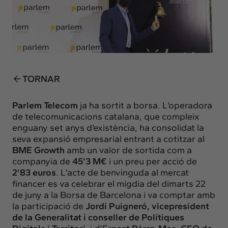
Insights
Actualitat
Intercanvi
Contacte
TORNAR
info@intermedia.cat
+34 934 157 662
Parlem Telecom
ja ha sortit a borsa. L’operadora
de telecomunicacions catalana, que compleix
enguany set anys d’existència, ha consolidat la
seva expansió empresarial entrant a cotitzar al
BME Growth
amb un valor de sortida com a
companyia de
45’3 M€
i un preu per acció de
2’83 euros
. L’acte de benvinguda al mercat
financer es va celebrar el migdia del dimarts 22
de juny a la Borsa de Barcelona i va comptar amb
la participació de
Jordi Puigneró, vicepresident
de la Generalitat i conseller de Polítiques