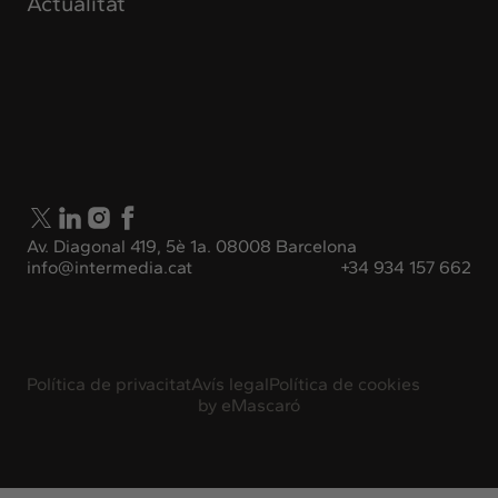
Actualitat
Av. Diagonal 419, 5è 1a. 08008 Barcelona
info@intermedia.cat
+34 934 157 662
Política de privacitat
Avís legal
Política de cookies
by
eMascaró