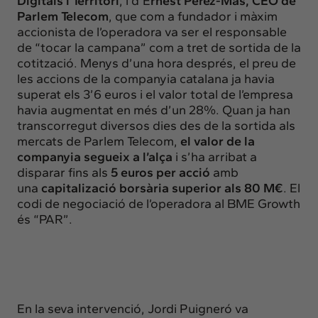
Digitals i Territori
, i d’E
rnest Pérez-Mas, CEO de
Parlem Telecom
, que com a fundador i màxim
accionista de l’operadora va ser el responsable
de “tocar la campana” com a tret de sortida de la
cotització. Menys d’una hora després, el preu de
les accions de la companyia catalana ja havia
superat els 3’6 euros i el valor total de l’empresa
havia augmentat en més d’un 28%. Quan ja han
transcorregut diversos dies des de la sortida als
mercats de Parlem Telecom,
el valor de la
companyia segueix a l’alça
i s’ha arribat a
disparar fins als
5 euros per acció
amb
una
capitalizació borsària superior als 80 M€
. El
codi de negociació de l’operadora al BME Growth
és “PAR”.
En la seva intervenció, Jordi Puigneró va