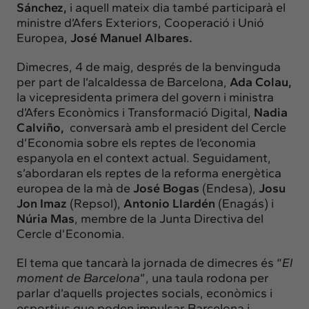
Sánchez,
i aquell mateix dia també participarà el
ministre d’Afers Exteriors, Cooperació i Unió
Europea,
José Manuel Albares.
Dimecres, 4 de maig, després de la benvinguda
per part de l’alcaldessa de Barcelona,
Ada Colau,
la vicepresidenta primera del govern i ministra
d’Afers Econòmics i Transformació Digital,
Nadia
Calviño,
conversarà amb el president del Cercle
d’Economia sobre els reptes de l’economia
espanyola en el context actual. Seguidament,
s’abordaran els reptes de la reforma energètica
europea de la mà de
José Bogas
(Endesa),
Josu
Jon Imaz
(Repsol),
Antonio Llardén
(Enagás) i
Núria Mas
, membre de la Junta Directiva del
Cercle d’Economia.
El tema que tancarà la jornada de dimecres és “
El
moment de Barcelona
”, una taula rodona per
parlar d’aquells projectes socials, econòmics i
esportius que poden impulsar Barcelona i