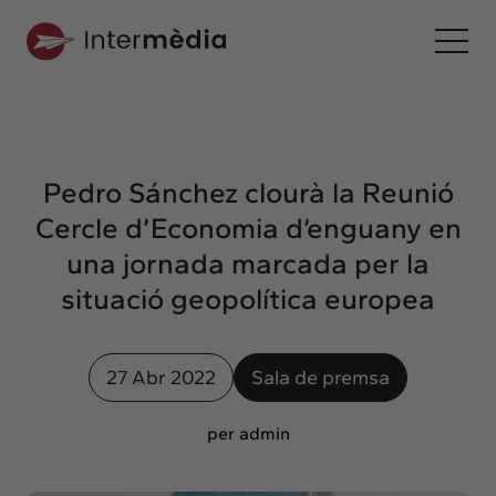
Ca
Intermèdia
Sobre nosaltres
Pedro Sánchez clourà la Reunió
Interconnexió
Cercle d’Economia d’enguany en
Els nostres serveis
una jornada marcada per la
Interacció
situació geopolítica europea
Projectes
Intermèdia
27 Abr 2022
Sala de premsa
Confidencial
Interrelació
per admin
Clients