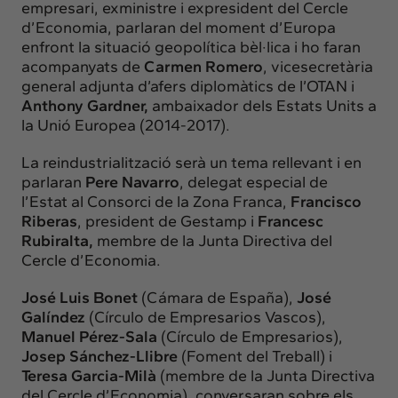
empresari, exministre i expresident del Cercle
d’Economia, parlaran del moment d’Europa
enfront la situació geopolítica bèl·lica i ho faran
acompanyats de
Carmen Romero
, vicesecretària
general adjunta d’afers diplomàtics de l’OTAN i
Anthony Gardner,
ambaixador dels Estats Units a
la Unió Europea (2014-2017).
La reindustrialització serà un tema rellevant i en
parlaran
Pere Navarro
, delegat especial de
l’Estat al Consorci de la Zona Franca,
Francisco
Riberas
, president de Gestamp i
Francesc
Rubiralta,
membre de la Junta Directiva del
Cercle d’Economia.
José Luis Bonet
(Cámara de España),
José
Galíndez
(Círculo de Empresarios Vascos),
Manuel Pérez-Sala
(Círculo de Empresarios),
Josep Sánchez-Llibre
(Foment del Treball) i
Teresa Garcia-Milà
(membre de la Junta Directiva
del Cercle d’Economia), conversaran sobre els