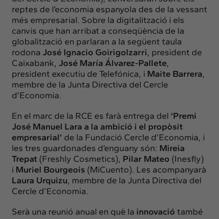
reptes de l’economia espanyola des de la vessant
més empresarial. Sobre la digitalització i els
canvis que han arribat a conseqüència de la
globalització en parlaran a la següent taula
rodona
José Ignacio Goirigolzarri
, president de
Caixabank,
José María Álvarez-Pallete
,
president executiu de Telefónica, i
Maite Barrera
,
membre de la Junta Directiva del Cercle
d’Economia.
En el marc de la RCE es farà entrega del
‘Premi
José Manuel Lara a la ambició i el propòsit
empresarial’
de la Fundació Cercle d’Economia, i
les tres guardonades d’enguany són:
Mireia
Trepat
(Freshly Cosmetics),
Pilar Mateo
(Inesfly)
i
Muriel Bourgeois
(MiCuento). Les acompanyarà
Laura Urquizu
, membre de la Junta Directiva del
Cercle d’Economia.
Serà una reunió anual en què la
innovació
també