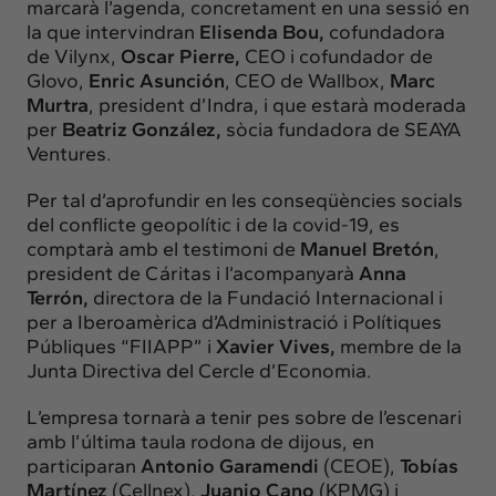
marcarà l’agenda, concretament en una sessió en
la que intervindran
Elisenda Bou,
cofundadora
de Vilynx,
Oscar Pierre,
CEO i cofundador de
Glovo,
Enric Asunción
, CEO de Wallbox,
Marc
Murtra
, president d’Indra, i que estarà moderada
per
Beatriz González,
sòcia fundadora de SEAYA
Ventures.
Per tal d’aprofundir en les conseqüències socials
del conflicte geopolític i de la covid-19, es
comptarà amb el testimoni de
Manuel Bretón
,
president de Cáritas i l’acompanyarà
Anna
Terrón,
directora de la Fundació Internacional i
per a Iberoamèrica d’Administració i Polítiques
Públiques “FIIAPP” i
Xavier Vives,
membre de la
Junta Directiva del Cercle d’Economia.
L’empresa tornarà a tenir pes sobre de l’escenari
amb l’última taula rodona de dijous, en
participaran
Antonio Garamendi
(CEOE),
Tobías
Martínez
(Cellnex),
Juanjo Cano
(KPMG) i