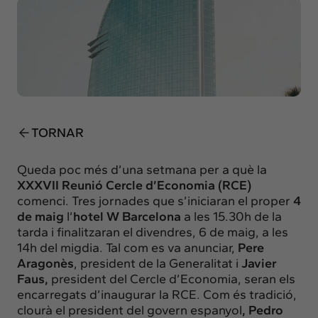
Insights
Actualitat
Intercanvi
Contacte
info@intermedia.cat
+34 934 157 662
TORNAR
Queda poc més d’una setmana per a què la
XXXVII Reunió Cercle d’Economia (RCE)
comenci. Tres jornades que s’iniciaran el proper
4
de maig
l’
hotel W Barcelona
a les 15.30h de la
tarda i finalitzaran el divendres, 6 de maig, a les
14h del migdia. Tal com es va anunciar,
Pere
Aragonès
, president de la Generalitat i
Javier
Faus,
president del Cercle d’Economia, seran els
encarregats d’inaugurar la RCE. Com és tradició,
clourà el president del govern espanyol
, Pedro