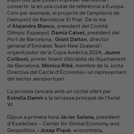
convertir-la en una ciutat de referència a Europa.
Com per exemple, el projecte de l’ampliació de
l’aeroport de Barcelona-El Prat. De la mà
d’
Alejandro Blanco
, president del Comitè
Olímpic Espanyol,
Damià Calvet,
president del
Port de Barcelona,
Grant Dalton
, director
general d’Emirates Team New Zealand i
organitzador de la Copa Amèrica 2024,
Jaume
Collboni,
primer tinent d’Alcaldia de l’Ajuntament
de Barcelona,
Mònica Ribé
, membre de la Junta
Directiva del Cercle d’Economia i un representant
del sector aeroportuari.
La jornada tancarà amb un còctel ofert per
Estrella Damm
a la terrassa principal de l’hotel
W.
Dijous a primera hora
Ja
v
ier Solana,
president
d’EsadeGeo – Center for Global Economy and
Geopolitics, i
Josep Piqué
, economista,