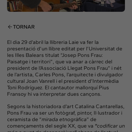
Insights
Actualitat
Intercanvi
TORNAR
Contacte
El dia 29 d’abril la llibreria Laie va fer la
info@intermedia.cat
+34 934 157 662
presentació d’un llibre editat per l’Universitat de
les Illes Balears titulat “Josep Pons Frau:
Paisatge i territori”, que va anar a càrrec del
president de l’Associació Llegat Pons Frau” i nét
de l’artista, Carles Pons, l’arquitecte i divulgador
cultural Joan Vanrell i el president d’Intermèdia
Toni Rodríguez. El cantautor mallorquí Pius
Fransoy hi va interpretar dues cançons.
Segons la historiadora d’art Catalina Cantarellas,
Pons Frau va ser un fotògraf, pintor, Il·lustrador i
ceramista de “
mirada etnogràfica
” de
començaments del segle XX, que va
“
codificar un