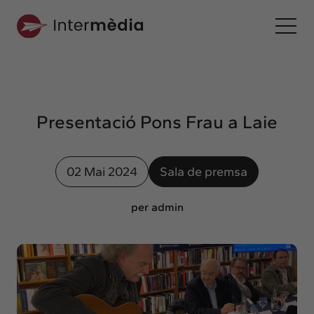
Ca
Intermèdia
Sobre nosaltres
Presentació Pons Frau a Laie
Interconnexió
Els nostres serveis
02 Mai 2024
Sala de premsa
Interacció
Projectes
per admin
Intermèdia
Confidencial
Interrelació
Clients