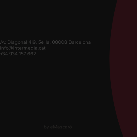
Av. Diagonal 419, 5è 1a. 08008 Barcelona
info@intermedia.cat
+34 934 157 662
+34 934 157 662
by
eMascaró