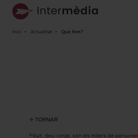
Inici
Actualitat
Què fem?
TORNAR
º
Vuit, deu i onze, són els milers de person