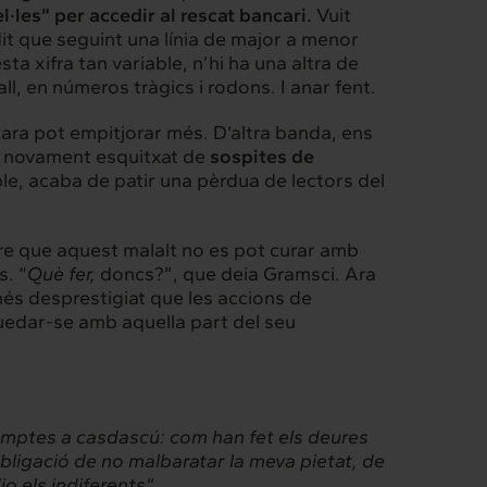
·les” per accedir al rescat bancari.
Vuit
dit que seguint una línia de major a menor
a xifra tan variable, n’hi ha una altra de
l, en números tràgics i rodons. I anar fent.
cara pot empitjorar més. D’altra banda, ens
 i novament esquitxat de
sospites de
ple, acaba de patir una
pèrdua de lectors
del
eure que aquest malalt no es pot curar amb
s. “
Què fer,
doncs?”, que deia Gramsci. Ara
és desprestigiat que les accions de
uedar-se amb aquella part del seu
Intermèdia
omptes a casdascú: com han fet els deures
Confidencial
’obligació de no malbaratar la meva pietat, de
o els indiferents”.