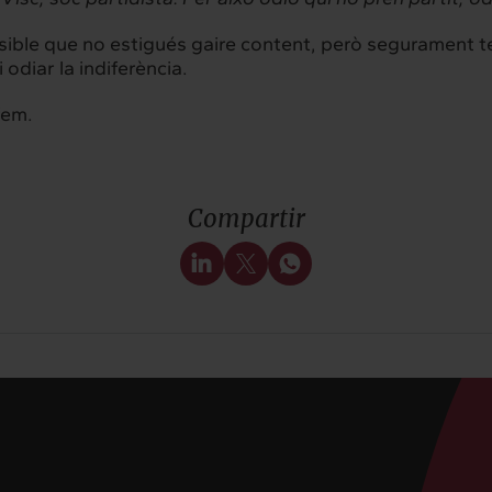
ensible que no estigués gaire content, però segurament t
hts
Intercanvi
odiar la indiferència.
t
Contacte
fem.
Compartir