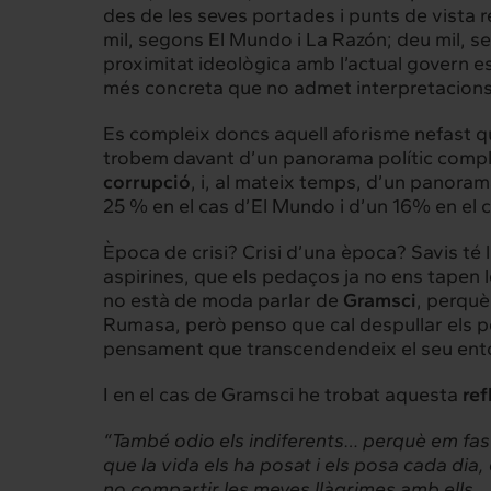
des de les seves
portades
i punts de vista 
mil, segons El Mundo i La Razón; deu mil, se
proximitat ideològica amb l’actual govern es
més concreta que no admet interpretacions: l
Es compleix doncs aquell aforisme nefast qu
trobem davant d’un panorama polític complic
corrupció
, i, al mateix temps, d’un panora
25 % en el cas d’El Mundo i d’un 16% en el c
Època de crisi? Crisi d’una època? Savis té 
aspirines, que els pedaços ja no ens tapen l
no està de moda parlar de
Gramsci
, perquè
Rumasa, però penso que cal despullar els p
pensament que transcendendeix el seu entor
I en el cas de Gramsci he trobat aquesta
ref
Intermèdia
Inte
“També odio els indiferents… perquè em fas
Sobre nosaltres
Els nostr
que la vida els ha posat i els posa cada dia,
no compartir les meves llàgrimes amb ells… Vi