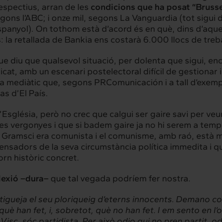
respectius, arran de les
condicions que ha posat “Brussel
gons l’ABC; i onze mil, segons La Vanguardia (tot sigui 
panyol). On tothom està d’acord és en què, dins d’aquest
a retallada de Bankia ens costarà 6.000 llocs de trebal
e diu que qualsevol situació, per dolenta que sigui, en
at, amb un escenari postelectoral difícil de gestionar
ma mediàtic que, segons PRComunicación i a tall d’exem
as d’El País.
l’Església, però no crec que calgui ser gaire savi per v
es vergonyes i que si badem gaire ja no hi serem a temp
 Gramsci era comunista i el comunisme, amb raó, està m
ensadors de la seva circumstància política immedita i q
n històric concret.
lexió –dura–
que tal vegada podríem fer nostra.
rconnexió
Interacció
tigueja el seu ploriqueig d’eterns innocents. Demano c
es serveis
Projectes
 què han fet, i, sobretot, què no han fet. I em sento en l
sc, sóc partidista. Per això odio qui no pren partit, odi