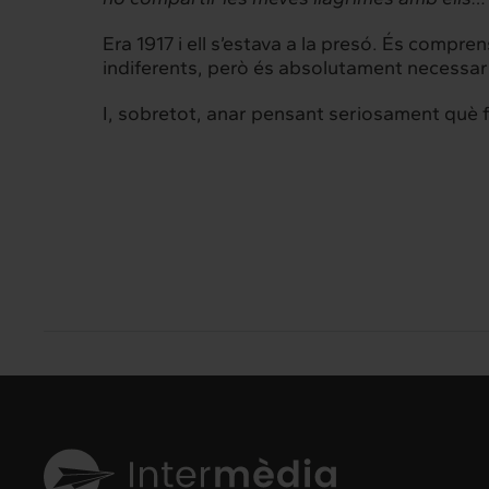
Era 1917 i ell s’estava a la presó. És compr
Interrelació
Insig
indiferents, però és absolutament necessari 
Clients
Actualita
I, sobretot, anar pensant seriosament què 