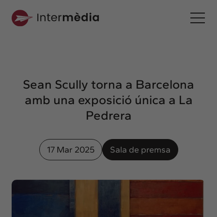
Ca
Intermèdia
Sobre nosaltres
Sean Scully torna a Barcelona
Interconnexió
amb una exposició única a La
Els nostres serveis
Pedrera
Interacció
Projectes
17 Mar 2025
Sala de premsa
Intermèdia
Confidencial
Interrelació
Clients