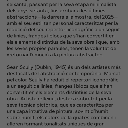
seixanta, passant per la seva etapa minimalista
dels anys setanta, fins arribar a les últimes
abstraccions —la darrera a la mostra, del 2025—
amb el seu estil tan personal caracteritzat per la
reducció del seu repertori iconogràfic a un seguit
de línies, franges i blocs que s’han convertit en
els elements distintius de la seva obra i que, amb
les seves pròpies paraules, tenen la voluntat de
«retornar l’emoció a la pintura abstracte».
Sean Scully (Dublín, 1945) és un dels artistes més
destacats de l’abstracció contemporània. Marcat
pel color, Scully ha reduït el repertori iconogràfic
a un seguit de línies, franges i blocs que s’han
convertit en els elements distintius de la seva
obra. Artista reflexiu, destaca sobretot per la
seva tècnica pictòrica, que es caracteritza per
una capa intuïtiva de pintura, sovint d’humit
sobre humit, els colors de la qual es combinen i
afloren formant tonalitats úniques de gran