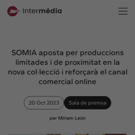
Ca
Intermèdia
Sobre nosaltres
SOMIA aposta per produccions
Interconnexió
limitades i de proximitat en la
Els nostres serveis
nova col·lecció i reforçarà el canal
Interacció
comercial online
Projectes
Intermèdia
20 Oct 2023
Sala de premsa
Confidencial
Interrelació
per Míriam León
Clients