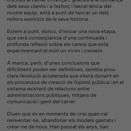
Insights
dels seus clients i a l’esforç i l’excel·lència del
Actualitat
nostre equip, està a punt de tancar un dels
millors exercicis de la seva història.
Intercanvi
Contacte
Estem a punt, doncs, d’iniciar una nova etapa,
que serà conseqüència d’una continuada i
profunda reflexió sobre els canvis que està
info@intermedia.cat
+34 934 157 662
experimentant el món on vivim i creixem.
A manca, però, d’unes conclusions que
difícilment poden ser definitives, sembla prou
clara l’evolució accelerada que s’està donant en
els processos de creació de l’opinió pública i en el
sistema existent de relacions entre
administracions públiques, mitjans de
comunicació i gent del carrer.
Diuen que és en moments de crisi quan cal
reinventar-se, abandonar els models gastats i
crear-ne de nous. Han passat els anys, han