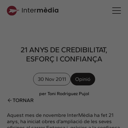
Ca
Intermèdia
Sobre nosaltres
21 ANYS DE CREDIBILITAT,
Interconnexió
ESFORÇ I CONFIANÇA
Els nostres serveis
Interacció
30 Nov 2011
Opinió
Projectes
Intermèdia
per Toni Rodriguez Pujol
Confidencial
TORNAR
Interrelació
Aquest mes de novembre InterMèdia ha fet 21
Clients
anys, ha iniciat obres d’ampliació de les seves
oficines al carrer Entença i, gràcies a la confiança