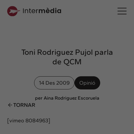
Ca
Intermèdia
Sobre nosaltres
Toni Rodriguez Pujol parla
Interconnexió
de QCM
Els nostres serveis
Interacció
14 Des 2009
Opinió
Projectes
Intermèdia
per Aina Rodriguez Escoruela
Confidencial
TORNAR
Interrelació
[vimeo 8084963]
Clients