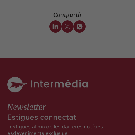
Insights
Actualitat
Compartir
Intercanvi
Contacte
info@intermedia.cat
+34 934 157 662
Newsletter
Estigues connectat
i estigues al dia de les darreres notícies i
esdeveniments exclusius.