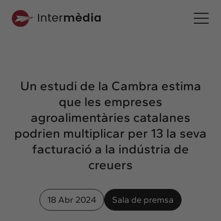
Ca
Intermèdia
Sobre nosaltres
Un estudi de la Cambra estima
Interconnexió
que les empreses
Els nostres serveis
agroalimentàries catalanes
Interacció
podrien multiplicar per 13 la seva
Projectes
facturació a la indústria de
Intermèdia
creuers
Confidencial
Interrelació
18 Abr 2024
Sala de premsa
Clients