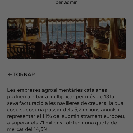
Insights
per admin
Actualitat
Intercanvi
Contacte
info@intermedia.cat
+34 934 157 662
TORNAR
Les empreses agroalimentàries catalanes
podrien arribar a multiplicar per més de 13 la
seva facturació a les navilieres de creuers, la qual
cosa suposaria passar dels 5,2 milions anuals i
representar el 1,1% del subministrament europeu,
a superar els 71 milions i obtenir una quota de
mercat del 14,5%.