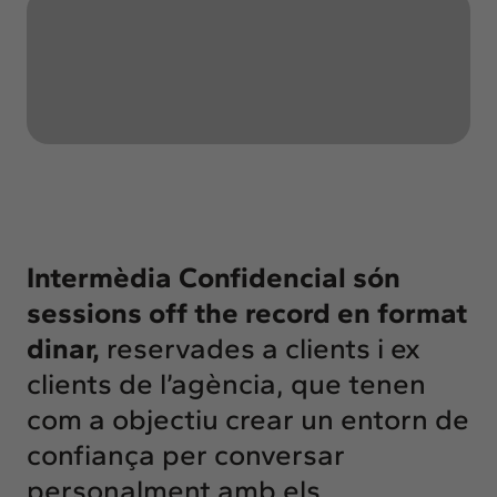
Insights
Actualitat
Intercanvi
Contacte
info@intermedia.cat
+34 934 157 662
Intermèdia Confidencial són
sessions off the record en format
dinar,
reservades a clients i ex
clients de l’agència, que tenen
com a objectiu crear un entorn de
confiança per conversar
personalment amb els