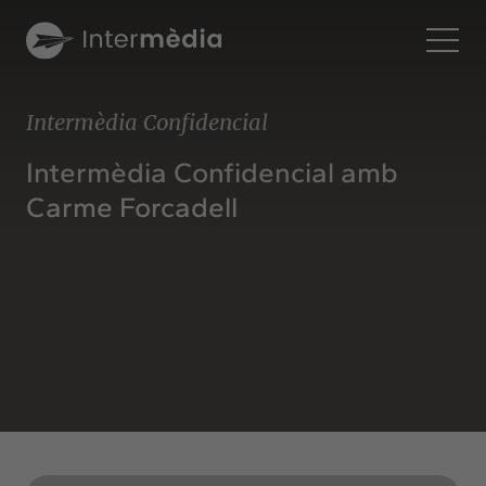
Ca
Intermèdia Confidencial
Intermèdia
Intermèdia Confidencial amb
Sobre nosaltres
Carme Forcadell
Interconnexió
Els nostres serveis
Interacció
Projectes
Intermèdia
Confidencial
Interrelació
Clients