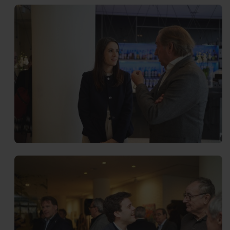
Intermèdia
Inte
Sobre nosaltres
Els nostr