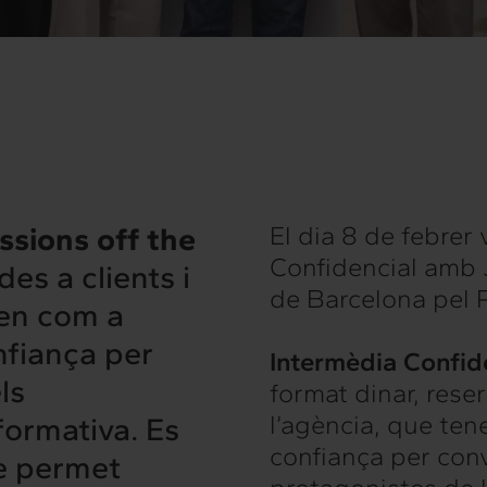
ssions off the
El dia 8 de febrer
Confidencial amb J
es a clients i
de Barcelona pel 
nen com a
nfiança per
Intermèdia Confid
ls
format dinar, reser
l’agència, que ten
formativa. Es
confiança per con
ue permet