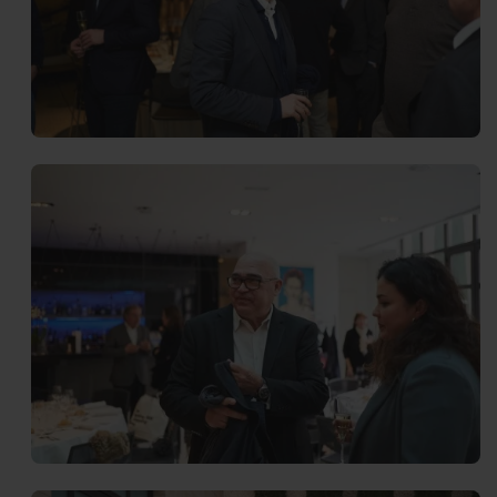
Interrelació
Insig
Clients
Actualita