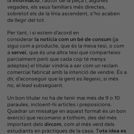
la
informació
, l’autor de la peça i, algunes
vegades, els seus familiars més directes,
sobretot els de la línia ascendent, s’ho acaben
de llegir del tot.
Per tant, i si estem d’acord en
considerar
la
notícia
com un bé de consum
(ja
sigui com a producte, que és la meva tesi, o com
a
servei
, que és una altra tesi que comparteixo
parcialment però que cada cop té menys
adeptes) el titular vindria a ser com un reclam
comercial fabricat amb la intenció de vendre. És a
dir, d’aconseguir que la gent es llegeixi, si més
no, el
lead
subsegüent.
Un bon titular no ha de tenir mai més de 9 o 10
paraules, incloent-hi articles i preposicions.
Quadrar un missatge en aquest format és un bon
exercici que recomano a tothom, des del més
important dels
dircom
, com al més verd dels
estudiants en pràctiques de la casa. T
ota idea es