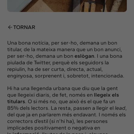
Insights
Actualitat
Intercanvi
TORNAR
Contacte
Una bona notícia, per ser-ho, demana un
bon
info@intermedia.cat
+34 934 157 662
titular
, de la mateixa manera que un bon anunci,
per ser-ho, demana un bon
eslògan
. I una bona
piulada de
Twitter
, perquè els seguidors la
repiulin, ha de ser curta, directa, actual,
enginyosa, sorprenent i, sobretot, intencionada.
Hi ha una llegenda urbana que diu que la gent
que llegeixi diaris, de fet, només en
llegeix els
titulars
. O si més no, que això és el que fa un
85% dels lectors. La resta, passen a llegir el
lead
,
del que ja en parlarem més endavant. I només els
correctors d’estil (si n’hi ha), les persones
implicades positivament o negativa en