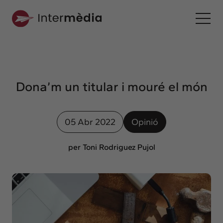
Ca
Intermèdia
Sobre nosaltres
Dona’m un titular i mouré el món
Interconnexió
Els nostres serveis
05 Abr 2022
Opinió
Interacció
Projectes
per Toni Rodriguez Pujol
Intermèdia
Confidencial
Interrelació
Clients