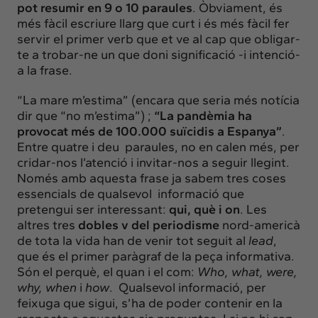
pot resumir en 9 o 10 paraules
. Òbviament, és
més fàcil escriure llarg que curt i és més fàcil fer
servir el primer verb que et ve al cap que obligar-
te a trobar-ne un que doni significació -i intenció-
a la frase.
“La mare m’estima” (encara que seria més notícia
dir que “no m’estima”) ;
“La pandèmia ha
provocat més de 100.000 suïcidis a Espanya”
.
Entre quatre i deu paraules, no en calen més, per
cridar-nos l’atenció i invitar-nos a seguir llegint.
Només amb aquesta frase ja sabem tres coses
essencials de qualsevol informació que
pretengui ser interessant:
qui, què i on
. Les
altres tres
dobles v del periodisme
nord-americà
de tota la vida han de venir tot seguit al
lead
,
que és el primer paràgraf de la peça informativa.
Són el perquè, el quan i el com:
Who, what, were,
why, when
i
how
. Qualsevol informació, per
feixuga que sigui, s’ha de poder contenir en la