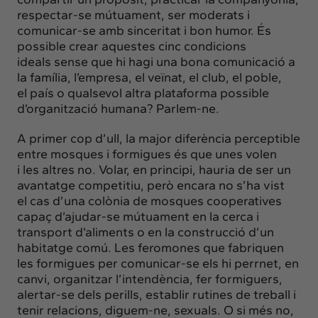
Insights
respectar-se mútuament, ser moderats i
Actualitat
comunicar-se amb sinceritat i bon humor. És
possible crear aquestes cinc condicions
Intercanvi
ideals sense que hi hagi una bona comunicació a
Contacte
la família, l’empresa, el veïnat, el club, el poble,
el país o qualsevol altra plataforma possible
d’organització humana? Parlem-ne.
info@intermedia.cat
+34 934 157 662
A primer cop d’ull, la major diferència perceptible
entre mosques i formigues és que unes volen
i les altres no. Volar, en principi, hauria de ser un
avantatge competitiu, però encara no s’ha vist
el cas d’una colònia de mosques cooperatives
capaç d’ajudar-se mútuament en la cerca i
transport d’aliments o en la construcció d’un
habitatge comú. Les feromones que fabriquen
les formigues per comunicar-se els hi perrnet, en
canvi, organitzar l’intendència, fer formiguers,
alertar-se dels perills, establir rutines de treball i
tenir relacions, diguem-ne, sexuals. O si més no,