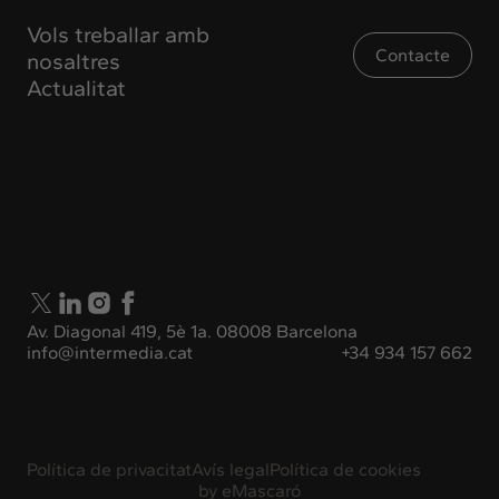
Vols treballar amb
Contacte
nosaltres
Actualitat
Av. Diagonal 419, 5è 1a. 08008 Barcelona
info@intermedia.cat
+34 934 157 662
Política de privacitat
Avís legal
Política de cookies
by
eMascaró