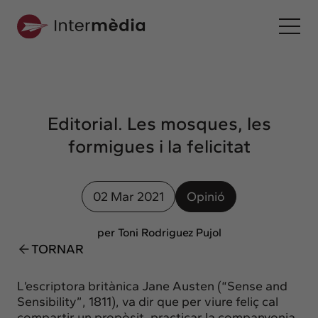
Ca
Intermèdia
Sobre nosaltres
Editorial. Les mosques, les
Interconnexió
formigues i la felicitat
Els nostres serveis
Interacció
02 Mar 2021
Opinió
Projectes
Intermèdia
per Toni Rodriguez Pujol
Confidencial
TORNAR
Interrelació
L’escriptora britànica Jane Austen (“Sense and
Clients
Sensibility”, 1811), va dir que per viure feliç cal
compartir un propòsit, practicar la companyonia,