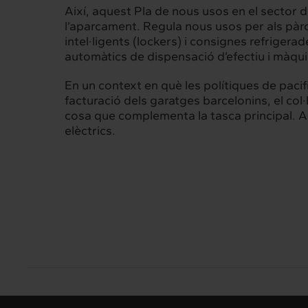
Sobre nosaltres
Els nostr
Així, aquest Pla de nous usos en el sector 
l’aparcament. Regula nous usos per als pàr
intel·ligents (lockers) i consignes refrigerad
automàtics de dispensació d’efectiu i màq
Interrelació
Insig
En un context en què les polítiques de pacif
Clients
Actualita
facturació dels garatges barcelonins, el co
cosa que complementa la tasca principal. Ai
elèctrics.