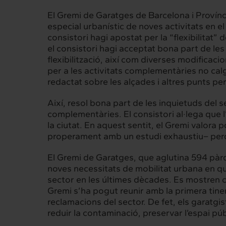
El Gremi de Garatges de Barcelona i Provínci
especial urbanístic de noves activitats en el
consistori hagi apostat per la “flexibilitat”
el consistori hagi acceptat bona part de le
flexibilització, així com diverses modificac
per a les activitats complementàries no calgu
redactat sobre les alçades i altres punts pe
Així, resol bona part de les inquietuds del 
complementàries. El consistori al·lega que 
la ciutat. En aquest sentit, el Gremi valora
properament amb un estudi exhaustiu– perqu
El Gremi de Garatges, que aglutina 594 pàrqu
noves necessitats de mobilitat urbana en què
sector en les últimes dècades. Es mostren c
Gremi s’ha pogut reunir amb la primera tine
reclamacions del sector. De fet, els garatgi
Intermèdia
Inte
reduir la contaminació, preservar l’espai públ