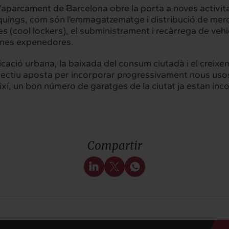
es serveis
Projectes
d’aparcament de Barcelona obre la porta a noves activit
quings, com són l’emmagatzematge i distribució de mer
es (cool lockers), el subministrament i recàrrega de vehicl
uines expenedores.
hts
Intercanvi
icació urbana, la baixada del consum ciutadà i el creixem
t
Contacte
l·lectiu aposta per incorporar progressivament nous usos
xí, un bon número de garatges de la ciutat ja estan inc
Compartir