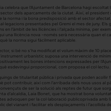
a celebra que l’Ajuntament de Barcelona hagi escoltat le
 sector dels aparcaments de la ciutat. Així, el president 
 de la norma i la bona predisposició amb el sector afecta
s al·legacions presentades pel Gremi el mes de juny. El
ions en l’àmbit de les llicències i l’alçada mínima, per 
i una llicència nova –només serà necessària quan el canvi 
rquè la norma sigui fàcilment aplicable.
sector, si bé no s’ha modificat el volum màxim de 10 plac
l’instrument urbanístic suposa una intervenció de mínim
 positivament les bones intencions expressades per l’Aj
è esdevingui proporcional, com proposa el col·lectiu.
ings de titularitat pública i privada que poden acollir f
 pot contribuir, així com l’arribada dels nous usos al 
onvençuts de ser la solució als reptes de futur que so
nta d’alcaldia, Laia Bonet, que ha mostrat bona voluntat
stes advoquen per la col·laboració publicoprivada amb l’
rconnexió
Interacció
ic del vianant i facilitar els desplaçaments i l’acollida d