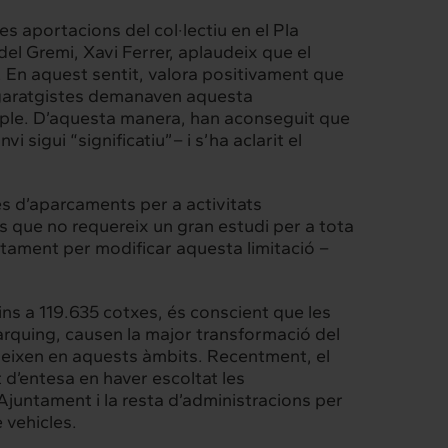
s aportacions del col·lectiu en el Pla
del Gremi, Xavi Ferrer, aplaudeix que el
t. En aquest sentit, valora positivament que
s garatgistes demanaven aquesta
exemple. D’aquesta manera, han aconseguit que
sigui “significatiu”– i s’ha aclarit el
es d’aparcaments per a activitats
s que no requereix un gran estudi per a tota
untament per modificar aquesta limitació –
ins a 119.635 cotxes, és conscient que les
pàrquing, causen la major transformació del
rgeixen en aquests àmbits. Recentment, el
 d’entesa en haver escoltat les
Ajuntament i la resta d’administracions per
Intermèdia
e vehicles.